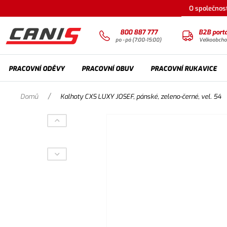
O společnost
800 887 777
B2B portá
po - pá (7:00-15:00)
Velkoobch
PRACOVNÍ ODĚVY
PRACOVNÍ OBUV
PRACOVNÍ RUKAVICE
/
Domů
Kalhoty CXS LUXY JOSEF, pánské, zeleno-černé, vel. 54