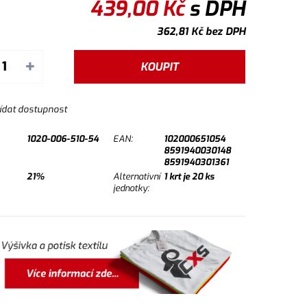
439,00
Kč
s DPH
362,81
Kč
bez DPH
+
KOUPIT
ídat dostupnost
1020-006-510-54
EAN:
102000651054
8591940030148
8591940301361
21%
Alternativní
1
krt je
20
ks
jednotky: