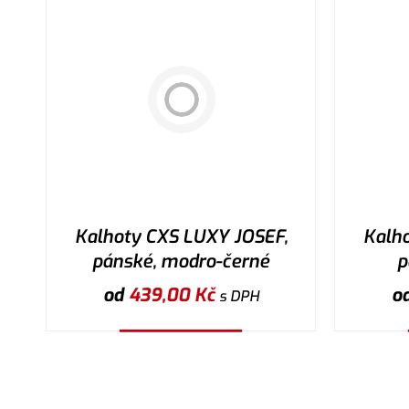
Kalhoty CXS LUXY JOSEF,
Kalh
pánské, modro-černé
p
od
439,00
Kč
o
s DPH
Vybrat variantu