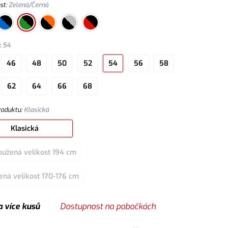
st
:
Zelená/Černá
:
54
46
48
50
52
54
56
58
62
64
66
68
roduktu
:
Klasická
Klasická
oužená velikost 194 cm
ená velikost 170-176 cm
a více kusů
Dostupnost na pobočkách