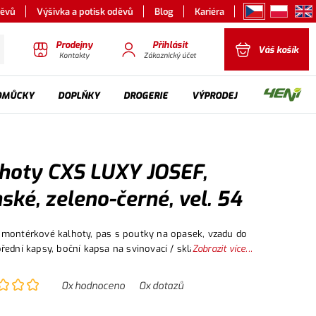
děvů
Výšivka a potisk oděvů
Blog
Kariéra
Prodejny
Přihlásit
Váš košík
Kontakty
Zákaznický účet
OMŮCKY
DOPLŇKY
DROGERIE
VÝPRODEJ
hoty CXS LUXY JOSEF,
ské, zeleno-černé, vel. 54
montérkové kalhoty, pas s poutky na opasek, vzadu do
řední kapsy, boční kapsa na svinovací / skládací metr,
Zobrazit více...
apsa na mobil / peněženku, zdvojená kolena, zadní kapsa
u, reflexní doplňky. Doporučené použití: stavebnictví, le
0
x hodnoceno
0
x dotazů