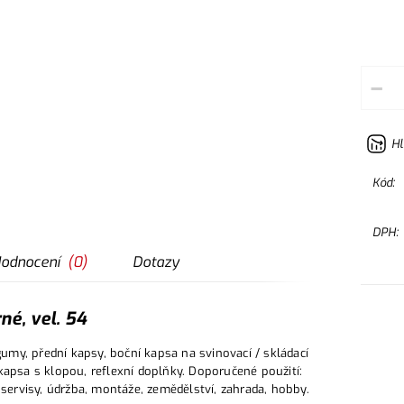
–
Hl
Kód:
DPH:
odnocení
(
0
)
Dotazy
né, vel. 54
my, přední kapsy, boční kapsa na svinovací / skládací
kapsa s klopou, reflexní doplňky. Doporučené použití:
oservisy, údržba, montáže, zemědělství, zahrada, hobby.