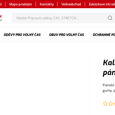
i
Mapa prodejen
Kontakty
Velkoobchod
Zakázkové šití o
l
od
ODĚVY PRO VOLNÝ ČAS
OBUV PRO VOLNÝ ČAS
OCHRANNÉ P
Kal
pán
Pánské 
gumy, p
boční k
s klopo