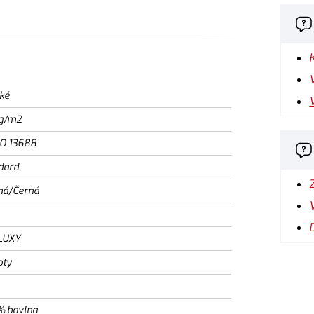
ké
g/m2
SO 13688
dard
ná/Černá
LUXY
oty
% bavlna