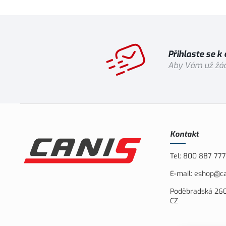
Přihlaste se k
Aby Vám už žád
Kontakt
Tel:
800 887 777
E-mail:
eshop@ca
Poděbradská 260
CZ