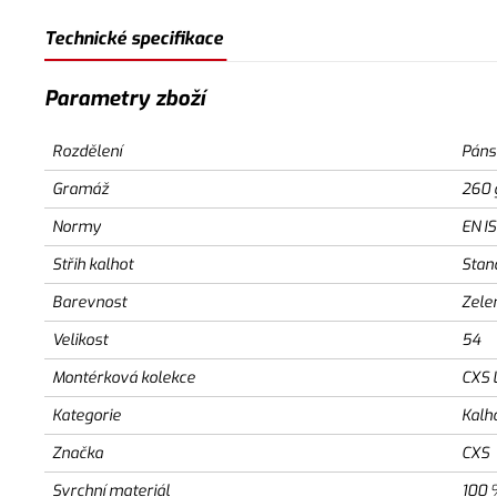
Technické specifikace
Parametry zboží
Rozdělení
Páns
Gramáž
260 
Normy
EN I
Střih kalhot
Stan
Barevnost
Zele
Velikost
54
Montérková kolekce
CXS 
Kategorie
Kalh
Značka
CXS
Svrchní materiál
100 