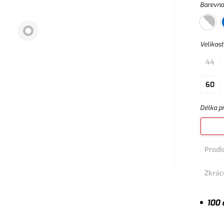
Barevno
Velikost
44
60
Délka p
Prodl
Zkrác
100 