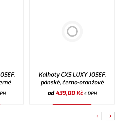
OSEF,
Kalhoty CXS LUXY JOSEF,
erné
pánské, černo-oranžové
od
439,00
Kč
DPH
s DPH
Vybrat variantu