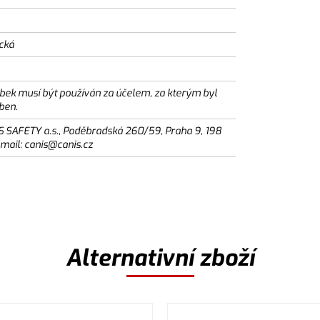
ická
bek musí být používán za účelem, za kterým byl
ben.
S SAFETY a.s., Poděbradská 260/59, Praha 9, 198
email: canis@canis.cz
Alternativní zboží