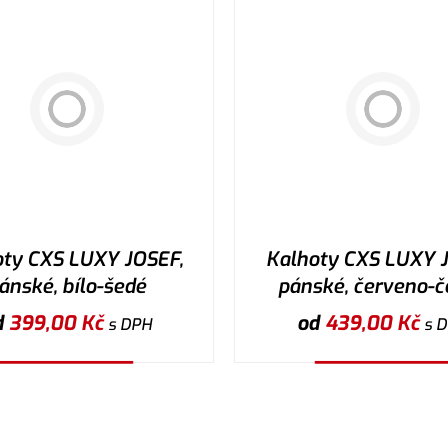
oty CXS LUXY JOSEF,
Kalhoty CXS LUXY J
ánské, bílo-šedé
pánské, červeno-č
d
399,00
Kč
od
439,00
Kč
s DPH
s 
Vybrat variantu
Vybrat variantu