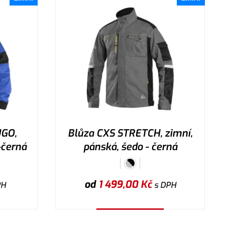
UGO,
Blůza CXS STRETCH, zimní,
-černá
pánská, šedo - černá
od
1 499,00
Kč
PH
s DPH
Vybrat variantu