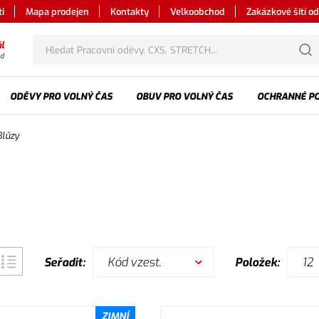
i
Mapa prodejen
Kontakty
Velkoobchod
Zakázkové šití o
l
od
ODĚVY PRO VOLNÝ ČAS
OBUV PRO VOLNÝ ČAS
OCHRANNÉ P
Blůzy
Kód vzest.
12
Seřadit:
Položek:
ZIMNÍ