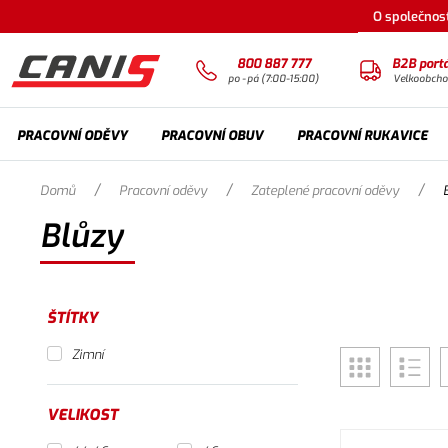
O společnost
800 887 777
B2B portá
po - pá (7:00-15:00)
Velkoobch
PRACOVNÍ ODĚVY
PRACOVNÍ OBUV
PRACOVNÍ RUKAVICE
/
/
/
Domů
Pracovní oděvy
Zateplené pracovní oděvy
Blůzy
ŠTÍTKY
Zimní
VELIKOST