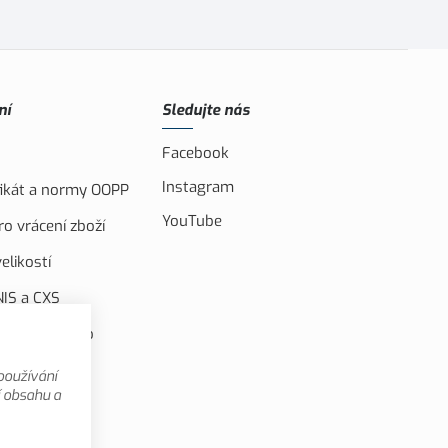
ní
Sledujte nás
Facebook
Instagram
ifikát a normy OOPP
YouTube
o vrácení zboží
elikostí
IS a CXS
ufinancováno
u unií
používání
 videa
í obsahu a