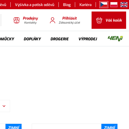
děvů
Výšivka a potisk oděvů
Blog
Kariéra
Prodejny
Přihlásit
Váš košík
Kontakty
Zákaznický účet
OMŮCKY
DOPLŇKY
DROGERIE
VÝPRODEJ
ZIMNÍ
ZIMNÍ