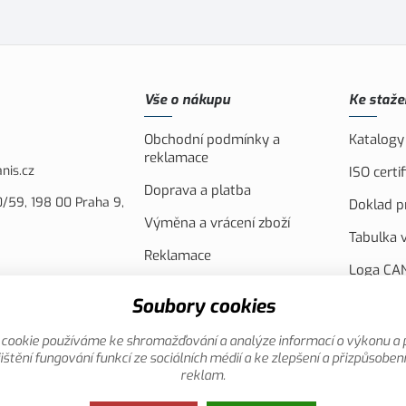
Vše o nákupu
Ke staže
Obchodní podmínky a
Katalogy
reklamace
nis.cz
ISO cert
Doprava a platba
/59, 198 00 Praha 9,
Doklad pr
Výměna a vrácení zboží
Tabulka v
Reklamace
Loga CAN
Náhradní plnění
FVE Spol
Soubory cookies
Akční leták
Evropsko
cookie používáme ke shromažďování a analýze informací o výkonu a 
Reklamní
ištění fungování funkcí ze sociálních médií a ke zlepšení a přizpůsoben
reklam.