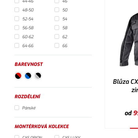
44-46
46
48-50
50
52-54
54
56-58
58
60-62
62
64-66
66
BAREVNOST
Blůza C
zi
ROZDĚLENÍ
Pánské
od
9
MONTÉRKOVÁ KOLEKCE
V
CXS ORION
CXS LUXY