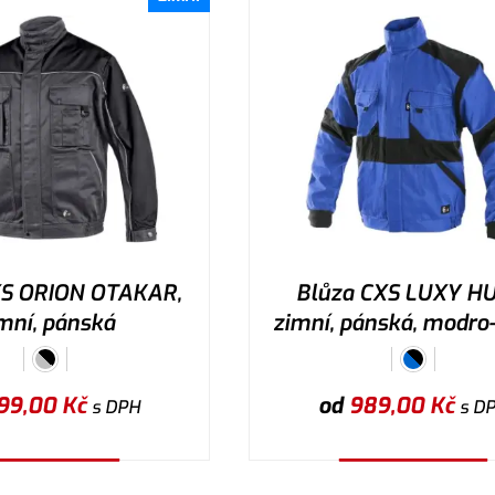
XS ORION OTAKAR,
Blůza CXS LUXY H
mní, pánská
zimní, pánská, modro
99,00
Kč
od
989,00
Kč
s DPH
s D
ybrat variantu
Vybrat variantu