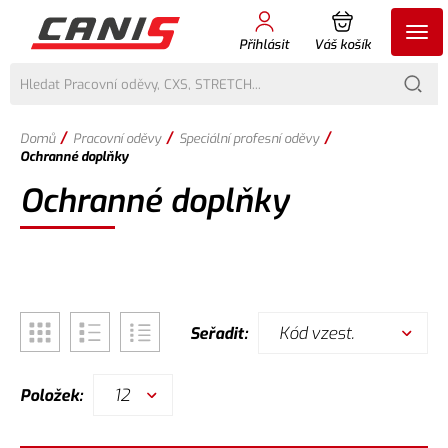
Přihlásit
Váš košík
/
/
/
Domů
Pracovní oděvy
Speciální profesní oděvy
Ochranné doplňky
Ochranné doplňky
Kód vzest.
Seřadit:
12
Položek: