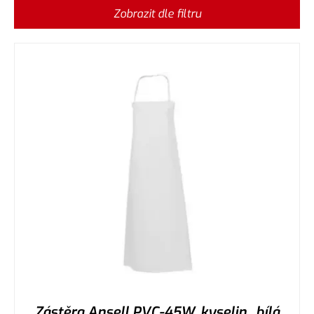
Zobrazit dle filtru
Zástěra Ansell PVC-45W, kyselin., bílá