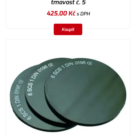
tmavost č. 5
425,00
Kč
s DPH
Koupit