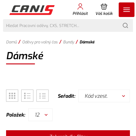
Přihlásit
Váš košík
/
/
/
Domů
Oděvy pro volný čas
Bundy
Dámské
Dámské
Kód vzest.
Seřadit:
12
Položek: