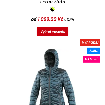
černo-žlutá
od
1 099,00
Kč
s DPH
Vybrat variantu
VÝPRODEJ
ZIMNÍ
DÁMSKÉ