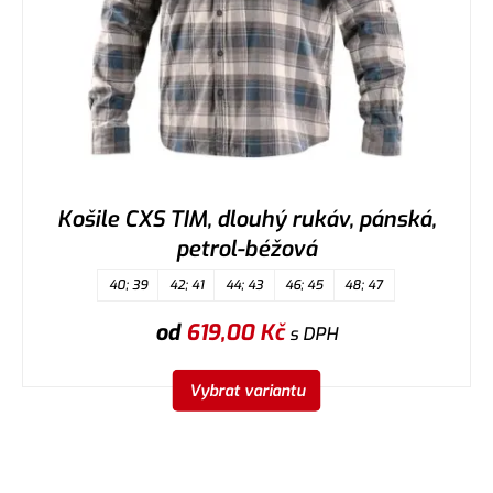
Košile CXS TIM, dlouhý rukáv, pánská,
petrol-béžová
40; 39
42; 41
44; 43
46; 45
48; 47
od
619,00
Kč
s DPH
Vybrat variantu