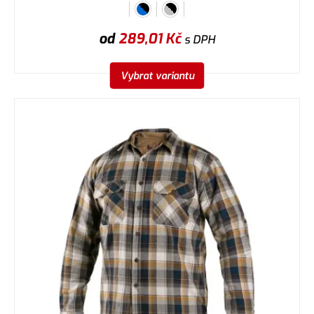
od
289,01
Kč
s DPH
Vybrat variantu