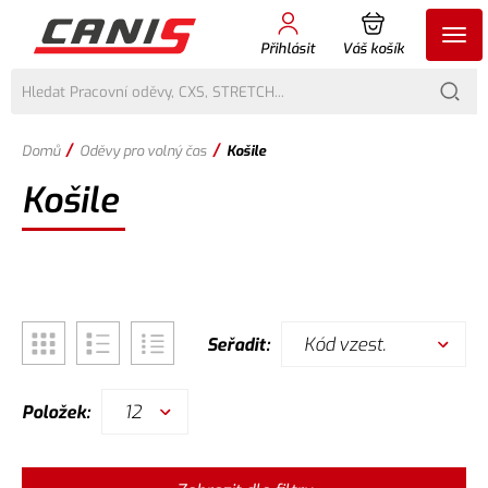
Přihlásit
Váš košík
/
/
Domů
Oděvy pro volný čas
Košile
Košile
Kód vzest.
Seřadit:
12
Položek: