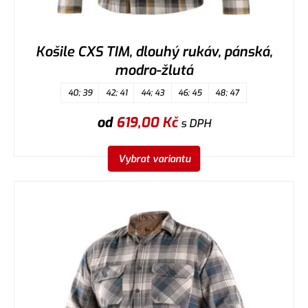
Košile CXS TIM, dlouhý rukáv, pánská,
modro-žlutá
40; 39
42; 41
44; 43
46; 45
48; 47
od
619,00
Kč
s DPH
Vybrat variantu