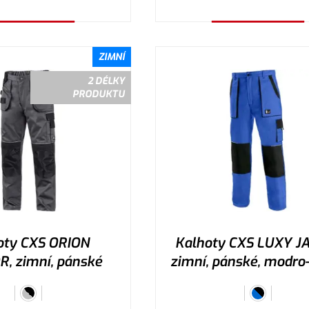
ybrat variantu
Vybrat variantu
ZIMNÍ
2 DÉLKY
PRODUKTU
oty CXS ORION
Kalhoty CXS LUXY J
, zimní, pánské
zimní, pánské, modro