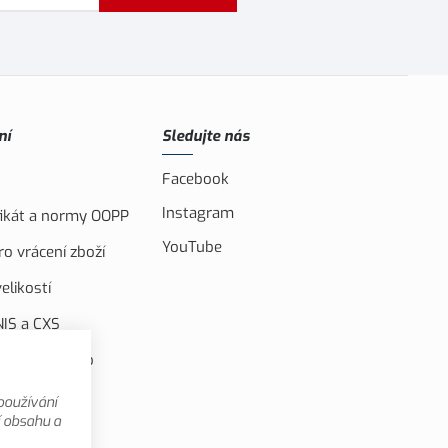
ní
Sledujte nás
Facebook
Instagram
ifikát a normy OOPP
YouTube
o vrácení zboží
elikostí
IS a CXS
ufinancováno
u unií
používání
 videa
í obsahu a