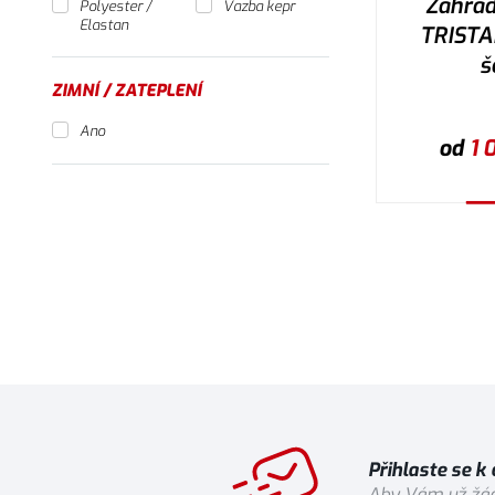
Zahrad
Polyester /
Vazba kepr
Elastan
TRISTAN
š
ZIMNÍ / ZATEPLENÍ
Ano
od
1 
V
Přihlaste se k
Aby Vám už žád