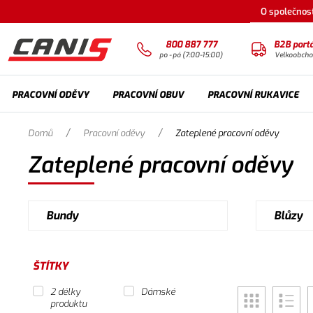
O společnost
800 887 777
B2B portá
po - pá (7:00-15:00)
Velkoobch
PRACOVNÍ ODĚVY
PRACOVNÍ OBUV
PRACOVNÍ RUKAVICE
/
/
Domů
Pracovní oděvy
Zateplené pracovní oděvy
Zateplené pracovní oděvy
Bundy
Blůzy
ŠTÍTKY
2 délky
Dámské
produktu