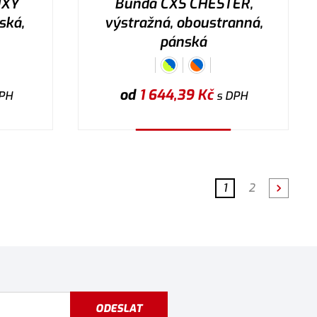
UXY
Bunda CXS CHESTER,
ská,
výstražná, oboustranná,
pánská
od
1 644,39
Kč
PH
s DPH
Vybrat variantu
1
2
ODESLAT