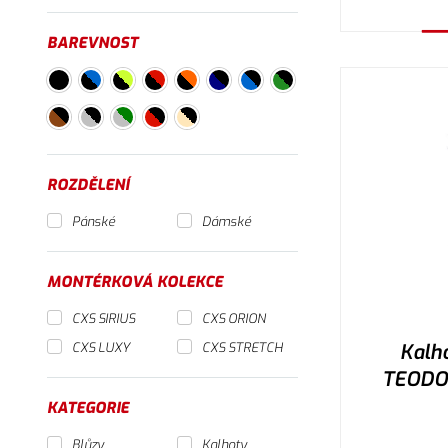
BAREVNOST
V
ROZDĚLENÍ
Pánské
Dámské
MONTÉRKOVÁ KOLEKCE
CXS SIRIUS
CXS ORION
Kalh
CXS LUXY
CXS STRETCH
TEODOR
KATEGORIE
Blůzy
Kalhoty