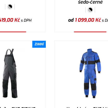
šedo-černé
419,00
Kč
od
1 099,00
Kč
s DPH
s D
ybrat variantu
Vybrat variantu
ZIMNÍ