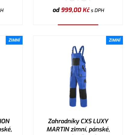
od
999,00
Kč
PH
s DPH
Vybrat variantu
ZIMNÍ
ZIMNÍ
ION
Zahradníky CXS LUXY
ské,
MARTIN zimní, pánské,