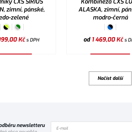
níky CXS SIRIUS
Kombinéza CXS L
, zimní, pánské,
ALASKA, zimní, pán
edo-zelené
modro-černá
099,00
Kč
od
1 469,00
Kč
s DPH
s D
ybrat variantu
Vybrat variantu
Načíst další
 odběru newsletteru
ná akce neunikla