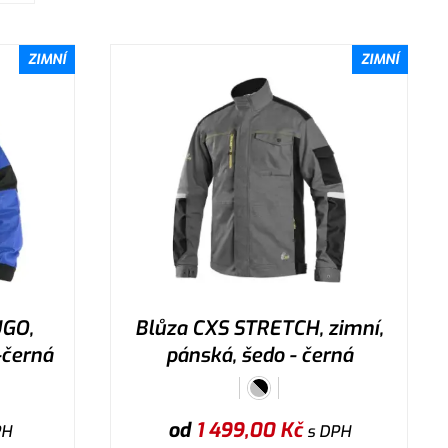
ZIMNÍ
ZIMNÍ
UGO,
Blůza CXS STRETCH, zimní,
-černá
pánská, šedo - černá
od
1 499,00
Kč
PH
s DPH