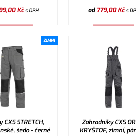
99,00
Kč
od
779,00
Kč
s DPH
s D
ybrat variantu
Vybrat variantu
ZIMNÍ
y CXS STRETCH,
Zahradníky CXS OR
nské, šedo - černé
KRYŠTOF, zimní, pán