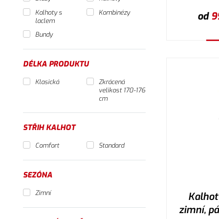
Kalhoty s
Kombinézy
od
9
laclem
Bundy
V
DÉLKA PRODUKTU
Klasická
Zkrácená
velikost 170-176
cm
STŘIH KALHOT
Comfort
Standard
SEZÓNA
Zimní
Kalhot
zimní, pá