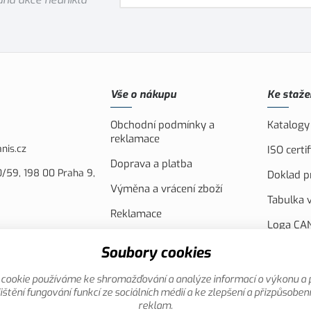
Vše o nákupu
Ke staže
Obchodní podmínky a
Katalogy
reklamace
nis.cz
ISO cert
Doprava a platba
/59, 198 00 Praha 9,
Doklad pr
Výměna a vrácení zboží
Tabulka v
Reklamace
Loga CAN
Náhradní plnění
FVE Spol
Soubory cookies
Akční leták
Evropsko
cookie používáme ke shromažďování a analýze informací o výkonu a 
Reklamní
ištění fungování funkcí ze sociálních médií a ke zlepšení a přizpůsoben
reklam.