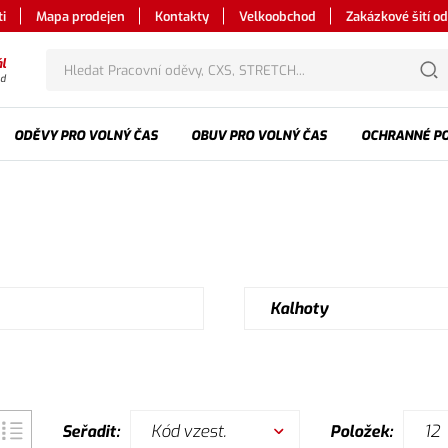
i
Mapa prodejen
Kontakty
Velkoobchod
Zakázkové šití o
l
od
ODĚVY PRO VOLNÝ ČAS
OBUV PRO VOLNÝ ČAS
OCHRANNÉ P
Kalhoty
Kód vzest.
12
Seřadit:
Položek: