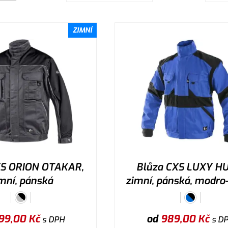
ZIMNÍ
XS ORION OTAKAR,
Blůza CXS LUXY H
mní, pánská
zimní, pánská, modro
99,00
Kč
od
989,00
Kč
s DPH
s D