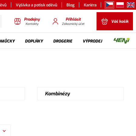
děvů
Výšivka a potisk oděvů
Blog
Kariéra
Prodejny
Přihlásit
Váš košík
Kontakty
Zákaznický účet
OMŮCKY
DOPLŇKY
DROGERIE
VÝPRODEJ
Kombinézy