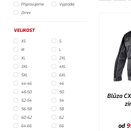
Připravujeme
Výprodej
Zimní
VELIKOST
XS
S
M
L
XL
2XL
3XL
4XL
5XL
6XL
44-46
46
48-50
50
Blůza C
52-54
54
zi
56-58
58
60-62
62
od
9
64-66
66