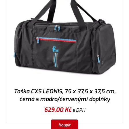
Taška CXS LEONIS, 75 x 37,5 x 37,5 cm,
černá s modro/červenými doplňky
629,00
Kč
s DPH
Koupit