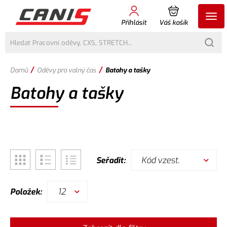
Přihlásit
Váš košík
/
/
Domů
Oděvy pro volný čas
Batohy a tašky
Batohy a tašky
Kód vzest.
Seřadit:
12
Položek: