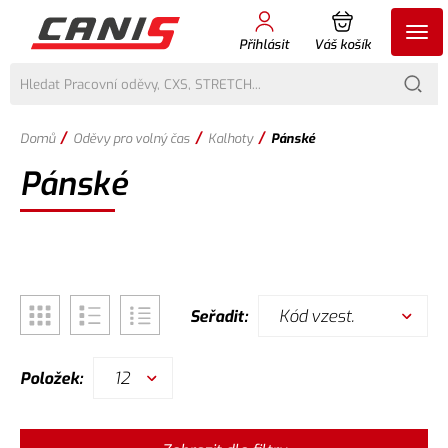
Přihlásit
Váš košík
/
/
/
Domů
Oděvy pro volný čas
Kalhoty
Pánské
Pánské
Kód vzest.
Seřadit:
12
Položek: