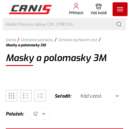
Přihlásit
Váš košík
/
/
/
Domů
Ochranné pomůcky
Ochrana dýchacích cest
Masky a polomasky 3M
Masky a polomasky 3M
Kód vzest.
Seřadit:
12
Položek: