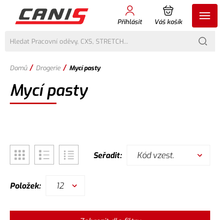
Přihlásit
Váš košík
/
/
Domů
Drogerie
Mycí pasty
Mycí pasty
Kód vzest.
Seřadit:
12
Položek: