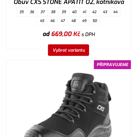
Obuv CXS STONE APATIT O2, kotníková
35
36
37
38
39
40
41
42
43
44
45
46
47
48
49
50
od
669,00
Kč
s DPH
Vybrat variantu
PŘIPRAVUJEME