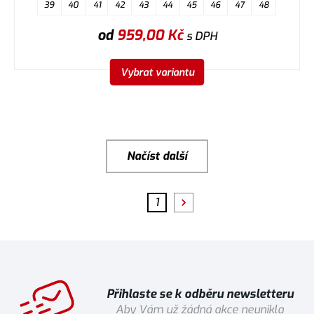
39
40
41
42
43
44
45
46
47
48
od
959,00
Kč
s DPH
Vybrat variantu
Načíst další
1
Přihlaste se k odběru newsletteru
Aby Vám už žádná akce neunikla