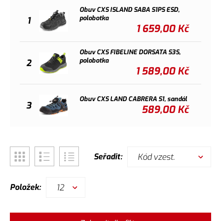
Obuv CXS ISLAND SABA S1PS ESD,
polobotka
1
1 659,00
Kč
Obuv CXS FIBELINE DORSATA S3S,
polobotka
2
1 589,00
Kč
Obuv CXS LAND CABRERA S1, sandál
3
589,00
Kč
Kód vzest.
Seřadit:
12
Položek: