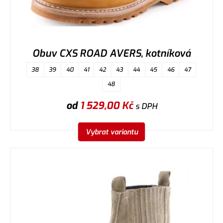
Obuv CXS ROAD AVERS, kotníková
38
39
40
41
42
43
44
45
46
47
48
od
1 529,00
Kč
s DPH
Vybrat variantu