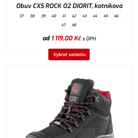
Obuv CXS ROCK O2 DIORIT, kotníková
37
38
39
40
41
42
43
44
45
46
47
48
od
1 119,00
Kč
s DPH
Vybrat variantu