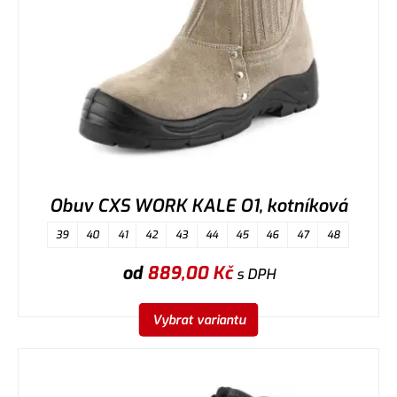
Obuv CXS WORK KALE O1, kotníková
39
40
41
42
43
44
45
46
47
48
od
889,00
Kč
s DPH
Vybrat variantu