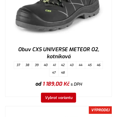
Obuv CXS UNIVERSE METEOR O2,
kotníková
37
38
39
40
41
42
43
44
45
46
47
48
od
1 189,00
Kč
s DPH
Vybrat variantu
VÝPRODEJ