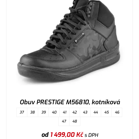
Obuv PRESTIGE M56810, kotníková
37
38
39
40
41
42
43
44
45
46
47
48
od
1 499,00
Kč
s DPH