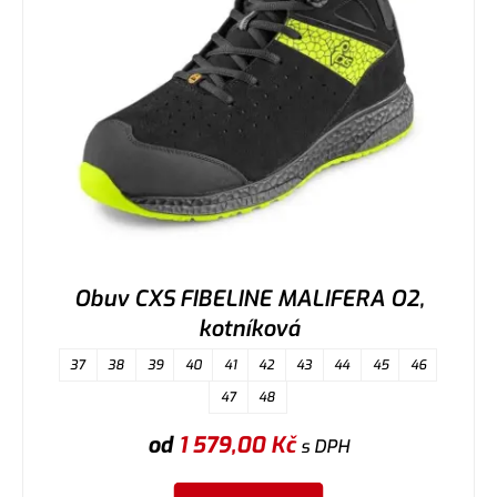
Obuv CXS FIBELINE MALIFERA O2,
kotníková
37
38
39
40
41
42
43
44
45
46
47
48
od
1 579,00
Kč
s DPH