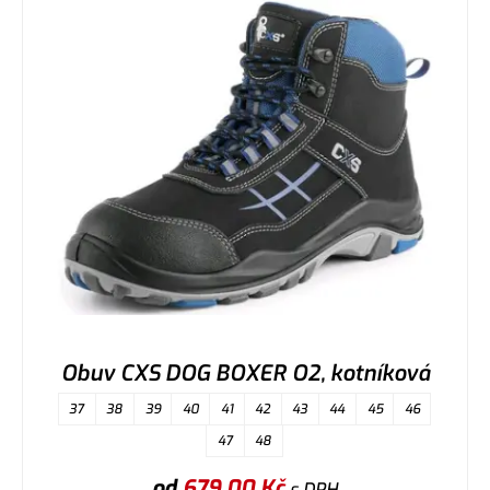
Obuv CXS DOG BOXER O2, kotníková
37
38
39
40
41
42
43
44
45
46
47
48
od
679,00
Kč
s DPH