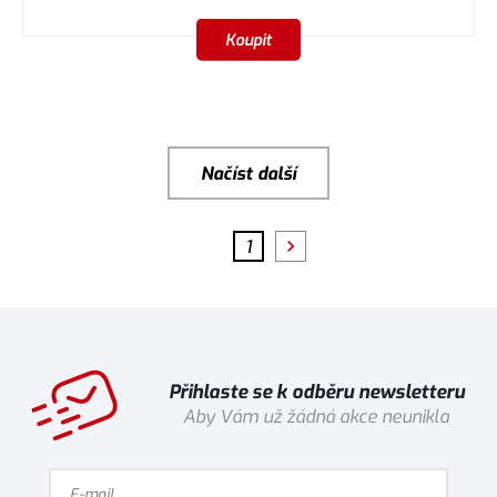
Koupit
Načíst další
1
Přihlaste se k odběru newsletteru
Aby Vám už žádná akce neunikla