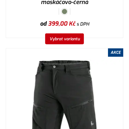
maskáčovo-černá
od
399,00
Kč
s DPH
Vybrat variantu
AKCE