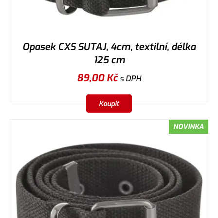
Opasek CXS SUTAJ, 4cm, textilní, délka
125 cm
89,00
Kč
s DPH
Koupit
NOVINKA