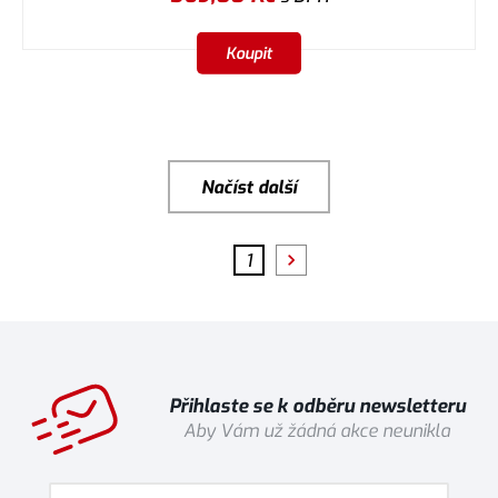
Koupit
Načíst další
1
Přihlaste se k odběru newsletteru
Aby Vám už žádná akce neunikla