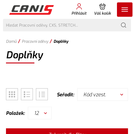
Přihlásit
Váš košík
/
/
Domů
Pracovní oděvy
Doplňky
Doplňky
Kód vzest.
Seřadit:
12
Položek: