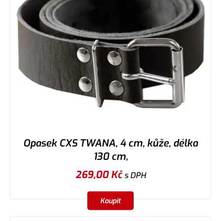
Opasek CXS TWANA, 4 cm, kůže, délka
130 cm,
269,00
Kč
s DPH
Koupit