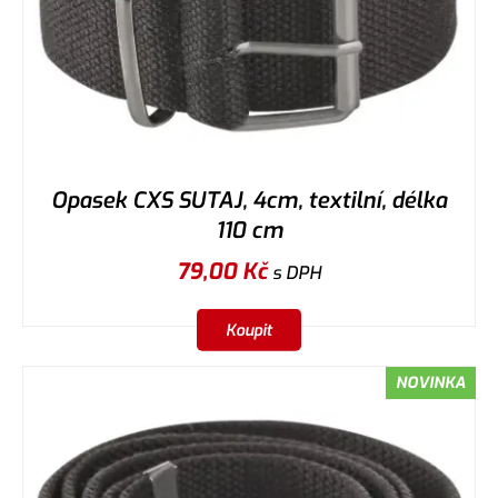
Opasek CXS SUTAJ, 4cm, textilní, délka
110 cm
79,00
Kč
s DPH
Koupit
NOVINKA