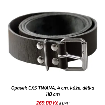
Opasek CXS TWANA, 4 cm, kůže, délka
110 cm
269,00
Kč
s DPH