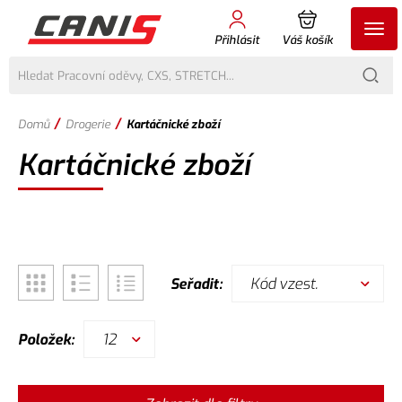
Přihlásit
Váš košík
/
/
Domů
Drogerie
Kartáčnické zboží
Kartáčnické zboží
Kód vzest.
Seřadit:
12
Položek: