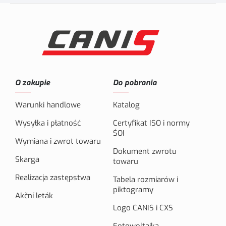
O zakupie
Do pobrania
Warunki handlowe
Katalog
Wysyłka i płatność
Certyfikat ISO i normy
ŚOI
Wymiana i zwrot towaru
Dokument zwrotu
Skarga
towaru
Realizacja zastępstwa
Tabela rozmiarów i
piktogramy
Akční leták
Logo CANIS i CXS