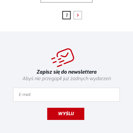
1
Zapisz się do newslettera
Abyś nie przegapił już żadnych wydarzeń
WYŚLIJ