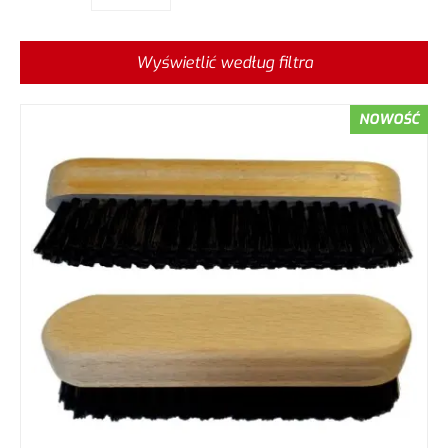
Wyświetlić według filtra
NOWOŚĆ