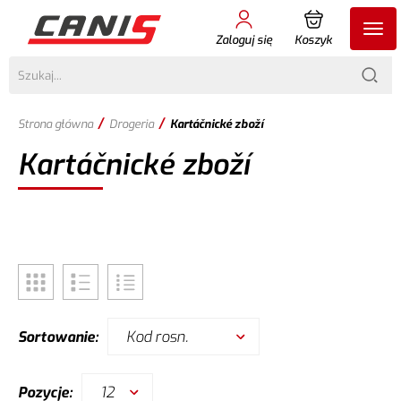
Zaloguj się
Koszyk
/
/
Strona główna
Drogeria
Kartáčnické zboží
Kartáčnické zboží
Kod rosn.
Sortowanie:
12
Pozycje: