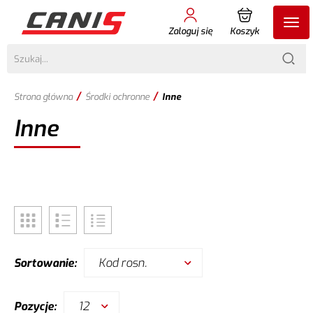
Zaloguj się
Koszyk
/
/
Strona główna
Środki ochronne
Inne
Inne
Kod rosn.
Sortowanie:
12
Pozycje: