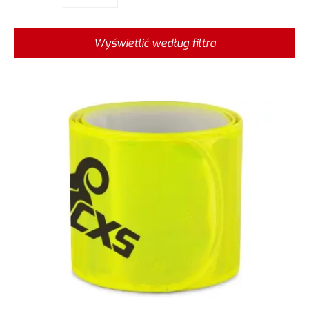
Wyświetlić według filtra