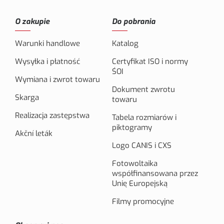
O zakupie
Do pobrania
Warunki handlowe
Katalog
Wysyłka i płatność
Certyfikat ISO i normy
ŚOI
Wymiana i zwrot towaru
Dokument zwrotu
Skarga
towaru
Realizacja zastępstwa
Tabela rozmiarów i
piktogramy
Akční leták
Logo CANIS i CXS
Fotowoltaika
współfinansowana przez
Unię Europejską
Filmy promocyjne