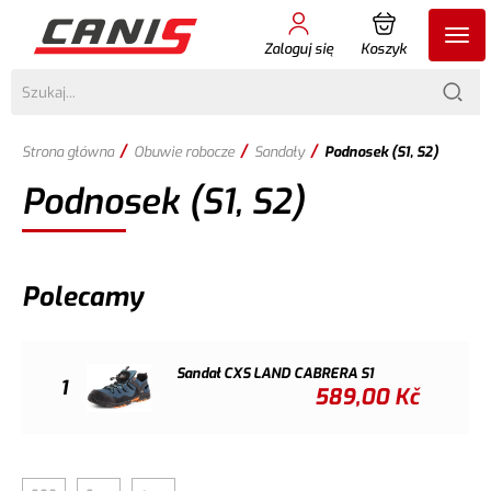
Zaloguj się
Koszyk
/
/
/
Strona główna
Obuwie robocze
Sandały
Podnosek (S1, S2)
Podnosek (S1, S2)
Polecamy
Sandał CXS LAND CABRERA S1
1
589,00
Kč