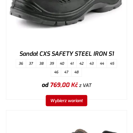
Sandał CXS SAFETY STEEL IRON S1
36
37
38
39
40
41
42
43
44
45
46
47
48
od
769,00
Kč
z VAT
Wybierz wariant