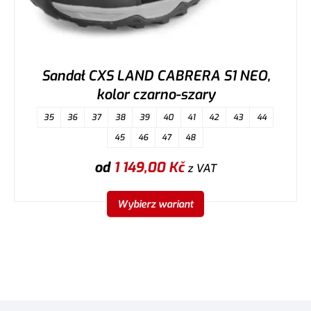
Sandał CXS LAND CABRERA S1 NEO,
kolor czarno-szary
35
36
37
38
39
40
41
42
43
44
45
46
47
48
od
1 149,00
Kč
z VAT
Wybierz wariant