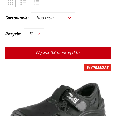
Kod rosn.
Sortowanie:
12
Pozycje:
Wyświetlić według filtra
WYPRZEDAŻ