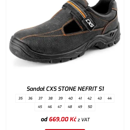
Sandał CXS STONE NEFRIT S1
35
36
37
38
39
40
41
42
43
44
45
46
47
48
49
50
od
669,00
Kč
z VAT