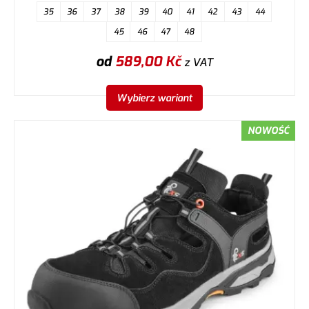
35
36
37
38
39
40
41
42
43
44
45
46
47
48
od
589,00
Kč
z VAT
Wybierz wariant
NOWOŚĆ