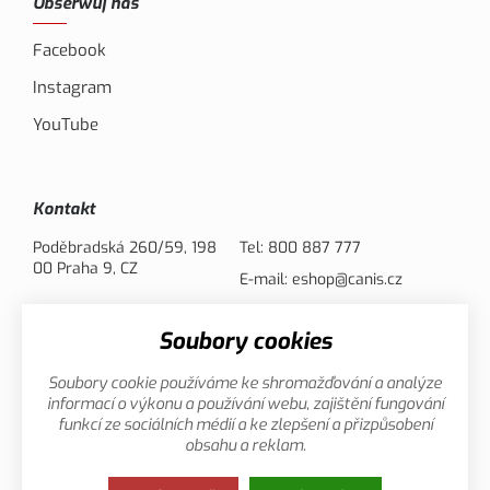
Obserwuj nas
Facebook
Instagram
YouTube
Kontakt
Poděbradská 260/59, 198
Tel:
800 887 777
00 Praha 9, CZ
E-mail:
eshop@canis.cz
Soubory cookies
Opcje płatności
Soubory cookie používáme ke shromažďování a analýze
informací o výkonu a používání webu, zajištění fungování
funkcí ze sociálních médií a ke zlepšení a přizpůsobení
obsahu a reklam.
Ochronna danych
Ta strona używa plików cookies. Kliknij,