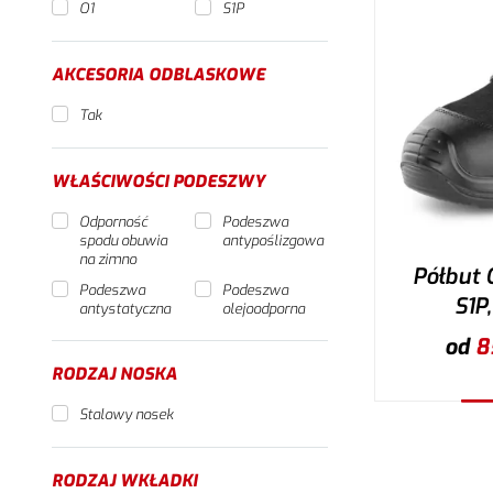
O1
S1P
AKCESORIA ODBLASKOWE
Tak
WŁAŚCIWOŚCI PODESZWY
Odporność
Podeszwa
spodu obuwia
antypoślizgowa
na zimno
Półbut 
Podeszwa
Podeszwa
S1P
antystatyczna
olejoodporna
od
8
RODZAJ NOSKA
Stalowy nosek
W
RODZAJ WKŁADKI