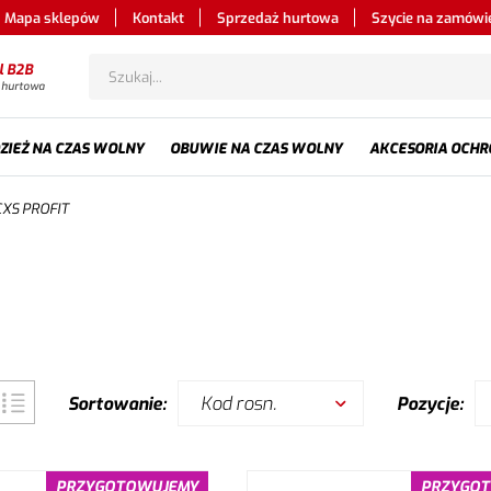
Mapa sklepów
Kontakt
Sprzedaż hurtowa
Szycie na zamówi
l B2B
 hurtowa
ZIEŻ NA CZAS WOLNY
OBUWIE NA CZAS WOLNY
AKCESORIA OCHR
CXS PROFIT
Kod rosn.
Sortowanie:
Pozycje:
PRZYGOTOWUJEMY
PRZYGO