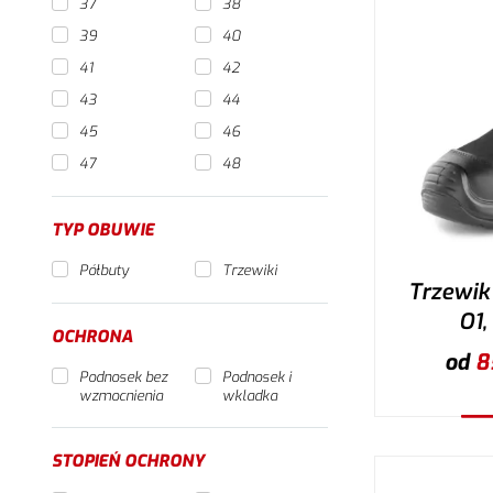
37
38
39
40
41
42
43
44
45
46
47
48
TYP OBUWIE
Półbuty
Trzewiki
Trzewik
O1,
OCHRONA
od
8
Podnosek bez
Podnosek i
wzmocnienia
wkladka
W
STOPIEŃ OCHRONY