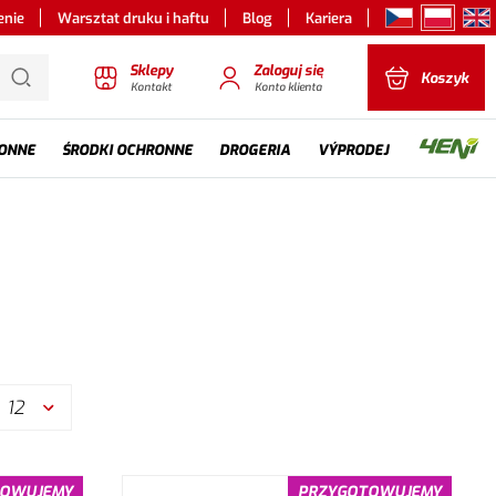
enie
Warsztat druku i haftu
Blog
Kariera
Sklepy
Zaloguj się
Koszyk
Kontakt
Konto klienta
ONNE
ŚRODKI OCHRONNE
DROGERIA
VÝPRODEJ
12
TOWUJEMY
PRZYGOTOWUJEMY