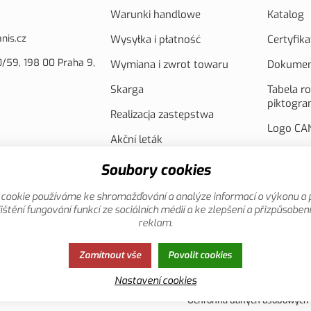
Warunki handlowe
Katalog
nis.cz
Wysyłka i płatność
Certyfika
/59, 198 00 Praha 9,
Wymiana i zwrot towaru
Dokumen
Skarga
Tabela r
piktogr
Realizacja zastępstwa
Logo CAN
Akční leták
Fotowolt
współfin
Soubory cookies
Unię Eur
cookie používáme ke shromažďování a analýze informací o výkonu a 
Filmy pr
ištění fungování funkcí ze sociálních médií a ke zlepšení a přizpůsoben
reklam.
Zamítnout vše
Povolit cookies
Nastavení cookies
Ochronna danych osobowych