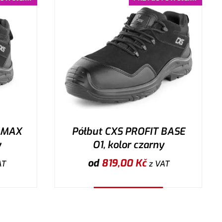
T MAX
Półbut CXS PROFIT BASE
y
O1, kolor czarny
od
819,00
Kč
AT
z VAT
Wybierz wariant