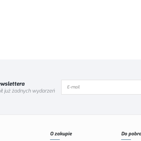
ewslettera
ił już żadnych wydarzeń
O zakupie
Do pobra