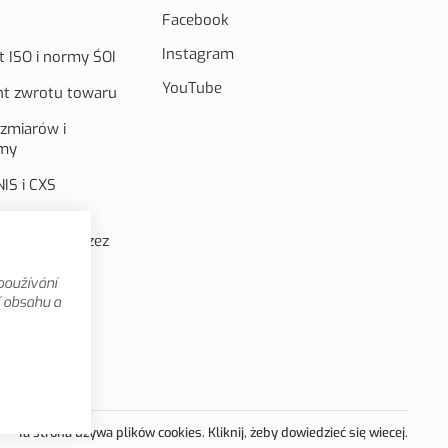
Facebook
Instagram
t ISO i normy ŚOI
YouTube
t zwrotu towaru
ozmiarów i
amy
IS i CXS
aika
ansowana przez
opejską
používání
omocyjne
í obsahu a
Ta strona używa plików cookies. Kliknij, żeby dowiedzieć się wiecej.