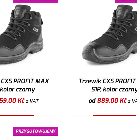
 CXS PROFIT MAX
Trzewik CXS PROFI
 kolor czarny
S1P, kolor czarn
59,00
Kč
od
889,00
Kč
z VAT
z V
ybierz wariant
Wybierz wariant
PRZYGOTOWUJEMY