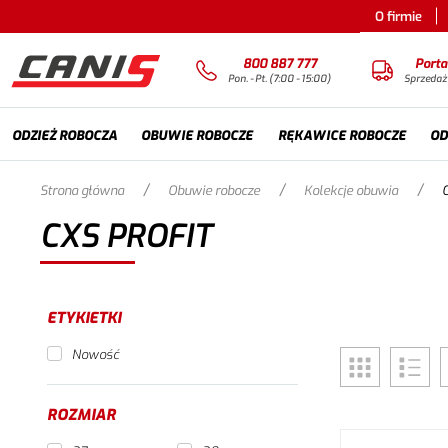
O firmie
800 887 777
Porta
Pon. - Pt. (7:00 - 15:00)
Sprzedaż
ODZIEŻ ROBOCZA
OBUWIE ROBOCZE
RĘKAWICE ROBOCZE
OD
/
/
/
Strona główna
Obuwie robocze
Kolekcje obuwia
CXS PROFIT
ETYKIETKI
Nowość
ROZMIAR