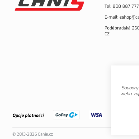
Tel:
800 887 777
E-mail:
eshop@ca
Poděbradská 260
CZ
Soubory 
webu, zaj
Opcje płatności
© 2013-2026 Canis.cz