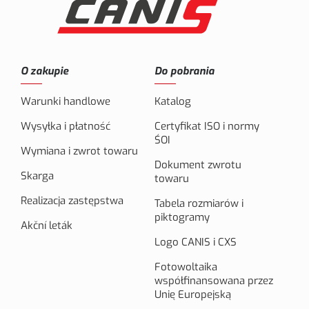
O zakupie
Do pobrania
Warunki handlowe
Katalog
Wysyłka i płatność
Certyfikat ISO i normy
ŚOI
Wymiana i zwrot towaru
Dokument zwrotu
Skarga
towaru
Realizacja zastępstwa
Tabela rozmiarów i
piktogramy
Akční leták
Logo CANIS i CXS
Fotowoltaika
współfinansowana przez
Unię Europejską