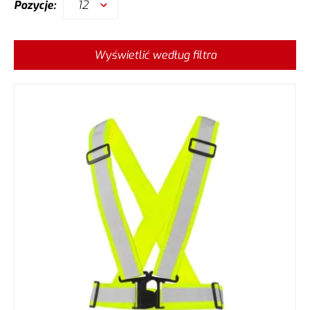
12
Pozycje:
Wyświetlić według filtra