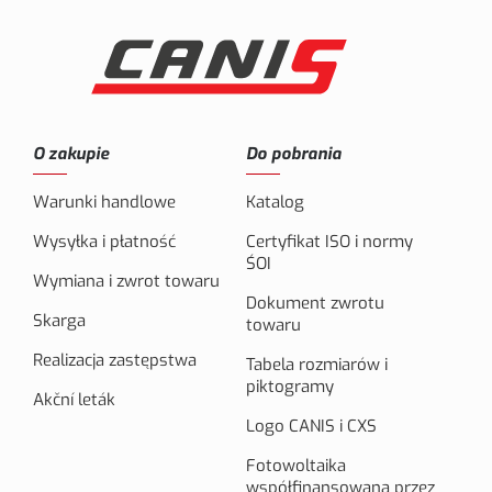
O zakupie
Do pobrania
Warunki handlowe
Katalog
Wysyłka i płatność
Certyfikat ISO i normy
ŚOI
Wymiana i zwrot towaru
Dokument zwrotu
Skarga
towaru
Realizacja zastępstwa
Tabela rozmiarów i
piktogramy
Akční leták
Logo CANIS i CXS
Fotowoltaika
współfinansowana przez