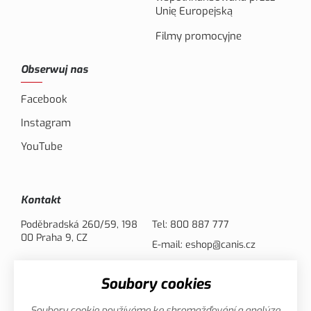
Unię Europejską
Filmy promocyjne
Obserwuj nas
Facebook
Instagram
YouTube
Kontakt
Poděbradská 260/59, 198
Tel:
800 887 777
00 Praha 9, CZ
E-mail:
eshop@canis.cz
Soubory cookies
Opcje płatności
Soubory cookie používáme ke shromažďování a analýze