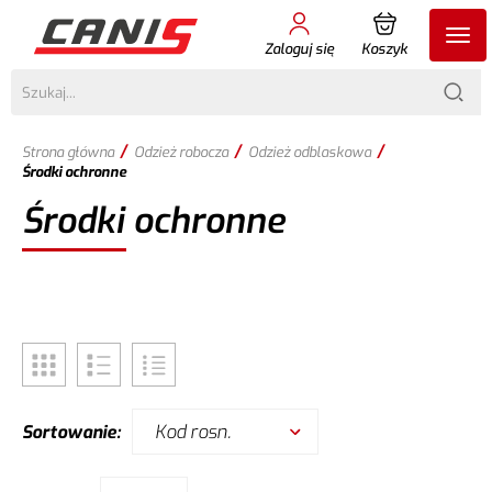
Zaloguj się
Koszyk
/
/
/
Strona główna
Odzież robocza
Odzież odblaskowa
Środki ochronne
Środki ochronne
Kod rosn.
Sortowanie: