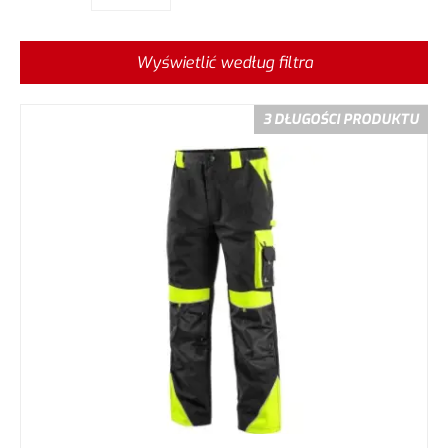
Wyświetlić według filtra
3 DŁUGOŚCI PRODUKTU