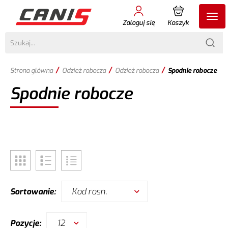
Zaloguj się
Koszyk
/
/
/
Strona główna
Odzież robocza
Odzież robocza
Spodnie robocze
Spodnie robocze
Kod rosn.
Sortowanie:
12
Pozycje: