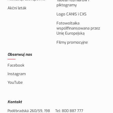
Tabela rozmiarów i
piktogramy
Akční leták
Logo CANIS i CXS
Fotowoltaika
współfinansowana przez
Unię Europejską
Filmy promocyjne
Obserwuj nas
Facebook
Instagram
YouTube
Kontakt
Poděbradská 260/59, 198
Tel:
800 887 777