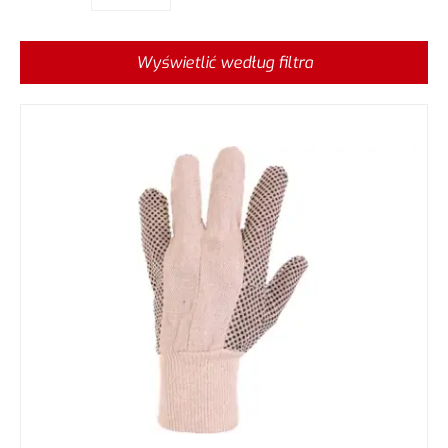
Wyświetlić według filtra