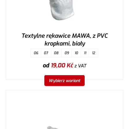
Textylne rękawice MAWA, z PVC
kropkami, biały
06
07
08
09
10
11
12
od
19,00
Kč
z VAT
Wybierz wariant