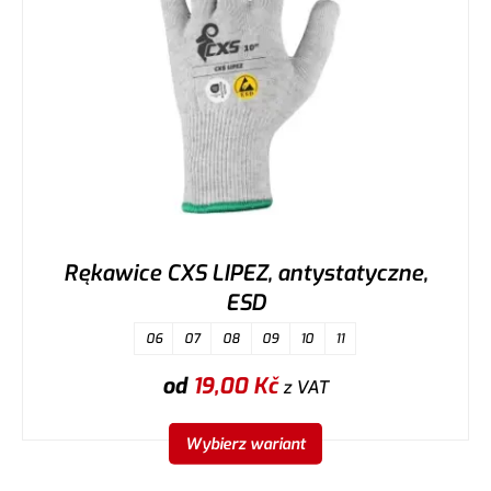
Rękawice CXS LIPEZ, antystatyczne,
ESD
06
07
08
09
10
11
od
19,00
Kč
z VAT
Wybierz wariant