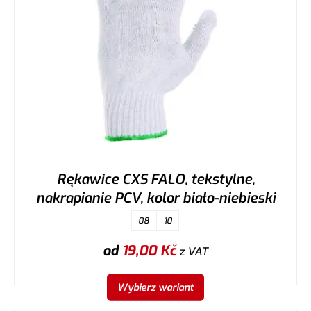
Rękawice CXS FALO, tekstylne,
nakrapianie PCV, kolor biało-niebieski
08
10
od
19,00
Kč
z VAT
Wybierz wariant