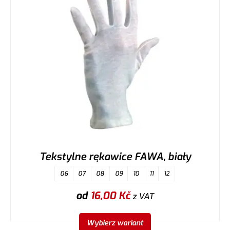
Tekstylne rękawice FAWA, biały
06
07
08
09
10
11
12
od
16,00
Kč
z VAT
Wybierz wariant