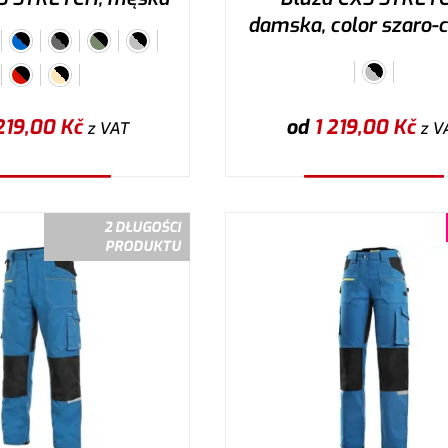
damska, color szaro-
219,00
Kč
od
1 219,00
Kč
z VAT
z V
ybierz wariant
Wybierz wariant
2 DŁUGOŚCI
PRODUKTU