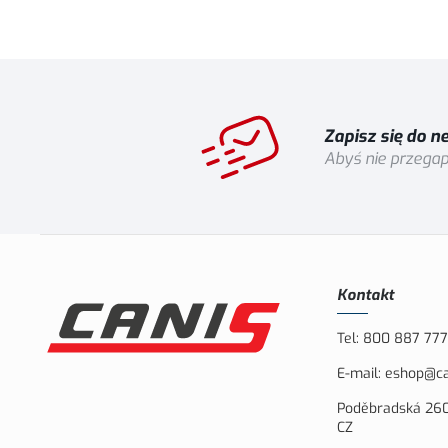
Zapisz się do n
Abyś nie przegap
Kontakt
Tel:
800 887 777
E-mail:
eshop@ca
Poděbradská 260
CZ