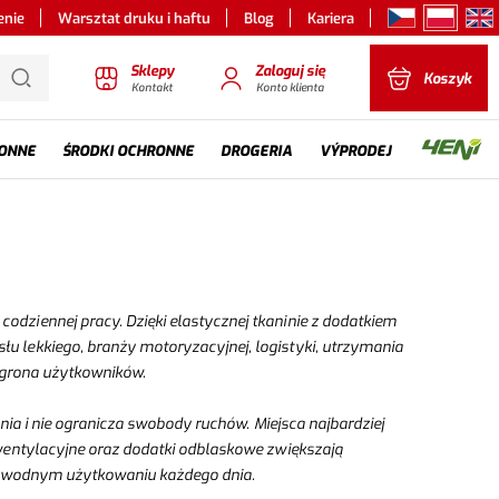
enie
Warsztat druku i haftu
Blog
Kariera
Sklepy
Zaloguj się
Koszyk
Kontakt
Konto klienta
ONNE
ŚRODKI OCHRONNE
DROGERIA
VÝPRODEJ
ziennej pracy. Dzięki elastycznej tkaninie z dodatkiem
lekkiego, branży motoryzacyjnej, logistyki, utrzymania
o grona użytkowników.
ia i nie ogranicza swobody ruchów. Miejsca najbardziej
 wentylacyjne oraz dodatki odblaskowe zwiększają
ezawodnym użytkowaniu każdego dnia.