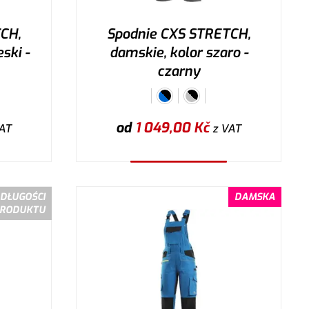
CH,
Spodnie CXS STRETCH,
ski -
damskie, kolor szaro -
czarny
od
1 049,00
Kč
AT
z VAT
Wybierz wariant
 DŁUGOŚCI
DAMSKA
RODUKTU