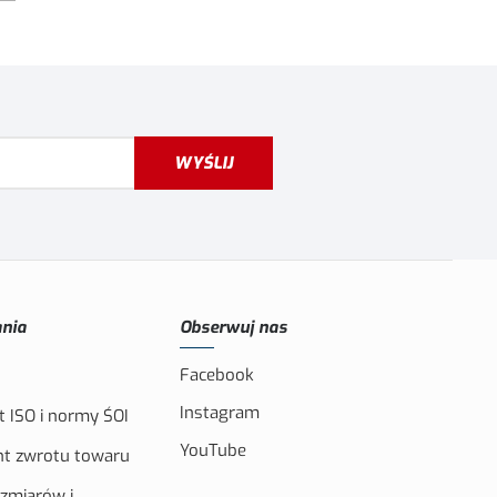
WYŚLIJ
nia
Obserwuj nas
Facebook
Instagram
t ISO i normy ŚOI
YouTube
t zwrotu towaru
ozmiarów i