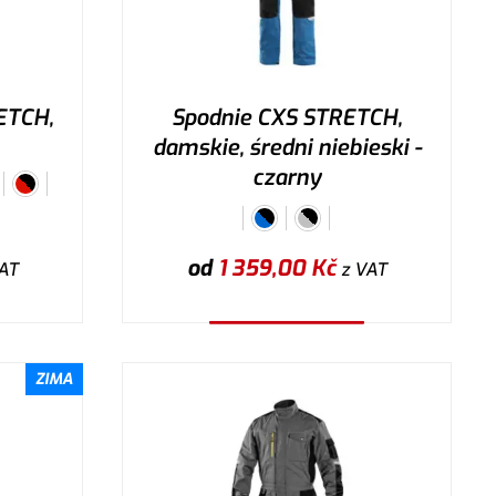
ETCH,
Spodnie CXS STRETCH,
damskie, średni niebieski -
czarny
od
1 359,00
Kč
AT
z VAT
Wybierz wariant
ZIMA