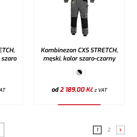
ETCH,
Kombinezon CXS STRETCH,
 szaro
męski, kolor szaro-czarny
od
2 189,00
Kč
AT
z VAT
Wybierz wariant
1
2