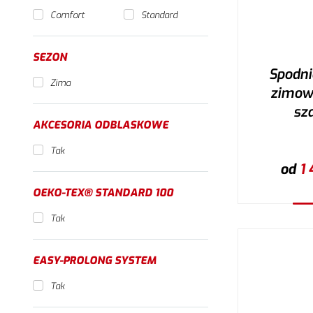
Comfort
Standard
SEZON
Spodni
Zima
zimowe
sz
AKCESORIA ODBLASKOWE
Tak
od
1 
OEKO-TEX® STANDARD 100
W
Tak
EASY-PROLONG SYSTEM
Tak