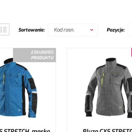
Kod rosn.
Sortowanie:
Pozycje:
2 DŁUGOŚCI
PRODUKTU
S STRETCH, męska
Bluza CXS STRETC