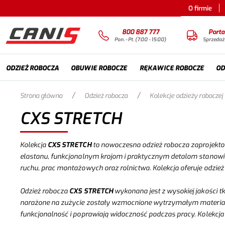
O firmie
800 887 777
Porta
Pon. - Pt. (7:00 - 15:00)
Sprzedaż
ODZIEŻ ROBOCZA
OBUWIE ROBOCZE
RĘKAWICE ROBOCZE
OD
/
/
Strona główna
Odzież robocza
Kolekcje odzieży roboczej
CXS STRETCH
Kolekcja
CXS STRETCH
to nowoczesna odzież robocza zaprojekto
elastanu, funkcjonalnym krojom i praktycznym detalom stanowi
ruchu, prac montażowych oraz rolnictwa. Kolekcja oferuje odzież
Odzież robocza
CXS STRETCH
wykonana jest z wysokiej jakości t
narażone na zużycie zostały wzmocnione wytrzymałym materi
funkcjonalność i poprawiają widoczność podczas pracy. Kolekcja