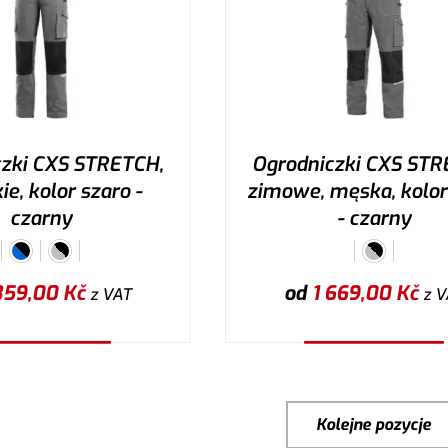
czki CXS STRETCH,
Ogrodniczki CXS STR
e, kolor szaro -
zimowe, męska, kolor
czarny
- czarny
359,00
Kč
od
1 669,00
Kč
z VAT
z V
ybierz wariant
Wybierz wariant
Kolejne pozycje