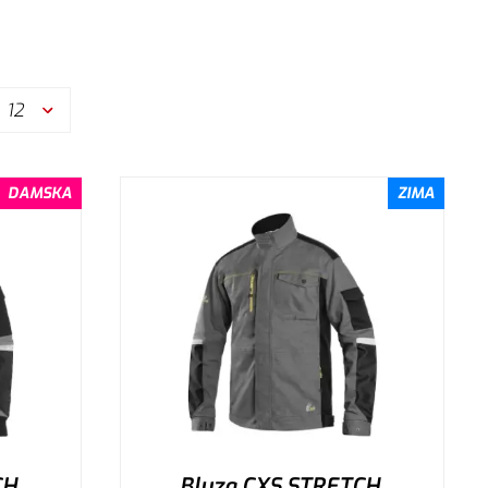
12
DAMSKA
ZIMA
H,
Bluza CXS STRETCH,