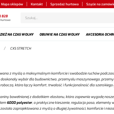
Mapa sklepów
Kontakt
Sprzedaż hurtowa
Szycie na zamówi
l B2B
 hurtowa
ZIEŻ NA CZAS WOLNY
OBUWIE NA CZAS WOLNY
AKCESORIA OCHR
/
CXS STRETCH
wana z myślą o maksymalnym komforcie i swobodzie ruchów podczas cod
 doskonały wybór dla budownictwa, przemysłu maszynowego, przemysłu 
 roboczą, która łączy komfort, trwałość i funkcjonalność dla szerokieg
kaniny bawełnianej z dodatkiem elastanu, która zapewnia wygodę noszen
ałem
600D polyester
, a praktyczne kieszenie, regulacja pasa, elementy
 została zaprojektowana z myślą o długiej żywotności, komforcie i ni