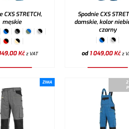
e CXS STRETCH,
Spodnie CXS STRET
męskie
damskie, kolor niebie
czarny
049,00
Kč
od
1 049,00
Kč
z VAT
z V
ybierz wariant
Wybierz wariant
ZIMA
2
P