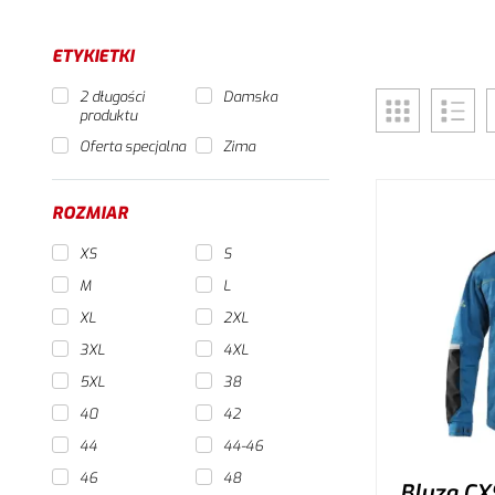
ETYKIETKI
2 długości
Damska
produktu
Oferta specjalna
Zima
ROZMIAR
XS
S
M
L
XL
2XL
3XL
4XL
5XL
38
40
42
44
44-46
46
48
Bluza CX