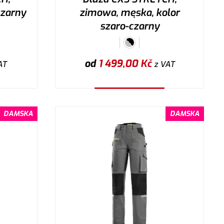
czarny
zimowa, męska, kolor
szaro-czarny
od
1 499,00
Kč
AT
z VAT
Wybierz wariant
DAMSKA
DAMSKA