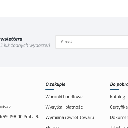
ewslettera
ił już żadnych wydarzeń
O zakupie
Do pobra
Warunki handlowe
Katalog
nis.cz
Wysyłka i płatność
Certyfika
/59, 198 00 Praha 9,
Wymiana i zwrot towaru
Dokumen
Skarga
Tabela r