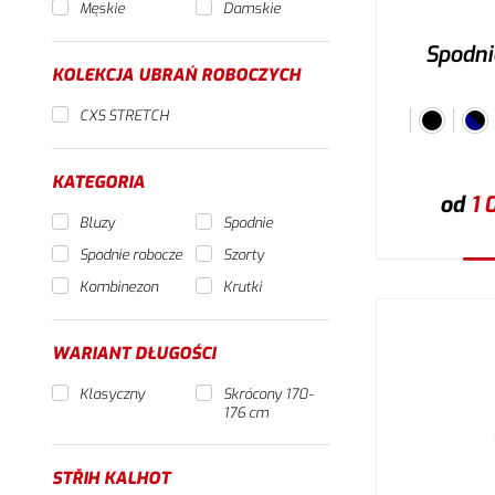
Męskie
Damskie
Spodni
KOLEKCJA UBRAŃ ROBOCZYCH
CXS STRETCH
KATEGORIA
od
1 
Bluzy
Spodnie
Spodnie robocze
Szorty
W
Kombinezon
Krutki
WARIANT DŁUGOŚCI
Klasyczny
Skrócony 170-
176 cm
STŘIH KALHOT