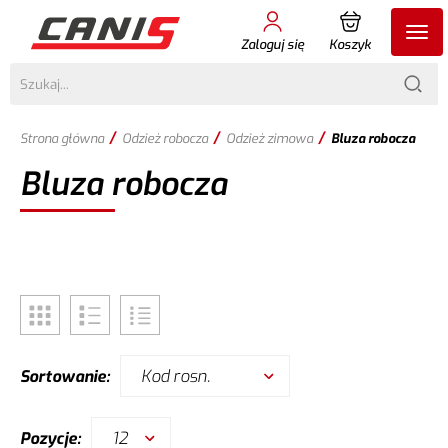
Zaloguj się
Koszyk
/
/
/
Strona główna
Odzież robocza
Odzież zimowa
Bluza robocza
Bluza robocza
Kod rosn.
Sortowanie:
12
Pozycje: