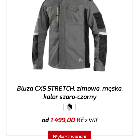
Bluza CXS STRETCH, zimowa, męska,
kolor szaro-czarny
od
1 499,00
Kč
z VAT
Wybierz wariant