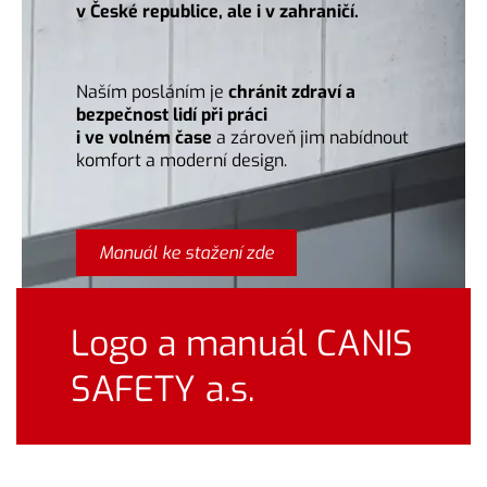
v České republice, ale i v zahraničí.
Naším posláním je
chránit zdraví a
bezpečnost lidí při práci
i ve volném čase
a zároveň jim nabídnout
komfort a moderní design.
Manuál ke stažení zde
Logo a manuál CANIS
SAFETY a.s.