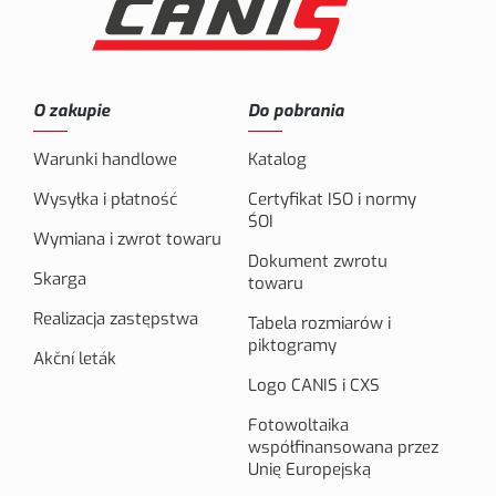
O zakupie
Do pobrania
Warunki handlowe
Katalog
Wysyłka i płatność
Certyfikat ISO i normy
ŚOI
Wymiana i zwrot towaru
Dokument zwrotu
Skarga
towaru
Realizacja zastępstwa
Tabela rozmiarów i
piktogramy
Akční leták
Logo CANIS i CXS
Fotowoltaika
współfinansowana przez
Unię Europejską