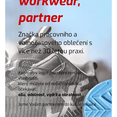
workwear,
partner
Značka pracovního a
volnočasového
oblečení s
více než 30 letou praxí.
Kozoroh v logotypu reprezentuje
vlastnosti,
které můžete od našich produktů
očekávat:
sílu,
odolnost, výdrž a obratnost.
Jsme Vaším partnerem do každé situace.