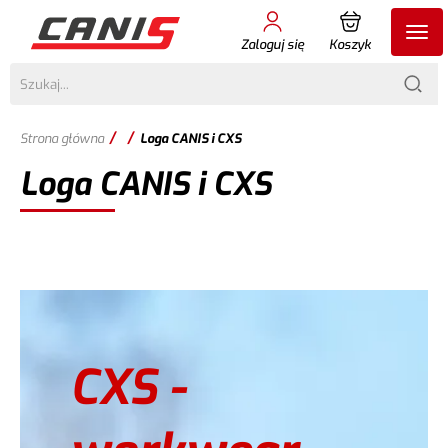
Zaloguj się
Koszyk
/
/
Strona główna
Loga CANIS i CXS
Loga CANIS i CXS
CXS -