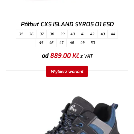
Półbut CXS ISLAND SYROS O1 ESD
35
36
37
38
39
40
41
42
43
44
45
46
47
48
49
50
od
889,00
Kč
z VAT
Wybierz wariant