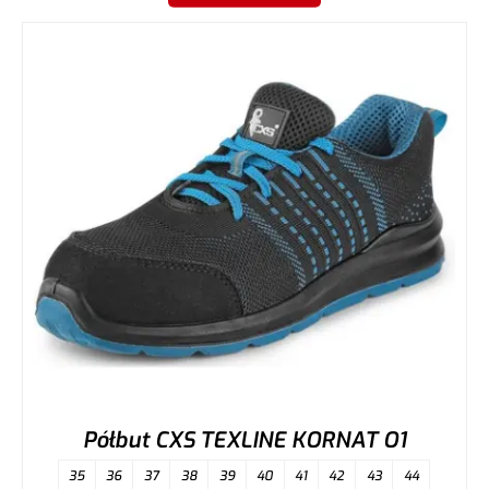
Półbut CXS TEXLINE KORNAT O1
35
36
37
38
39
40
41
42
43
44