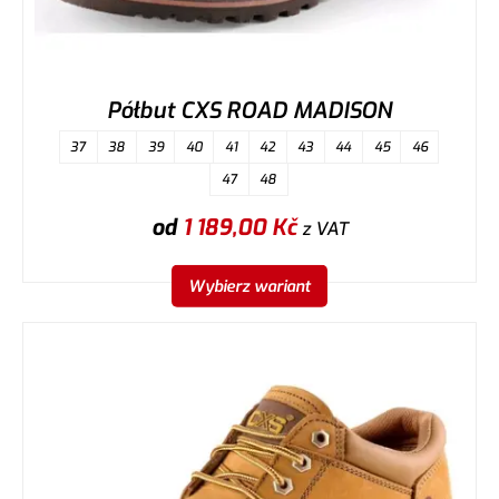
Półbut CXS ROAD MADISON
37
38
39
40
41
42
43
44
45
46
47
48
od
1 189,00
Kč
z VAT
Wybierz wariant