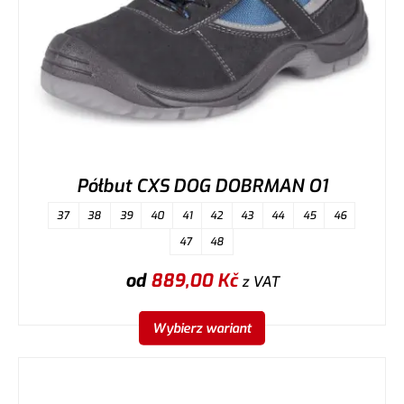
Półbut CXS DOG DOBRMAN O1
37
38
39
40
41
42
43
44
45
46
47
48
od
889,00
Kč
z VAT
Wybierz wariant