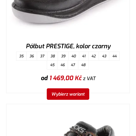
Półbut PRESTIGE, kolor czarny
35
36
37
38
39
40
41
42
43
44
45
46
47
48
od
1 469,00
Kč
z VAT
Wybierz wariant