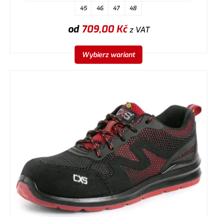
45
46
47
48
od
709,00
Kč
z VAT
Wybierz wariant