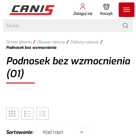
Zaloguj się
Koszyk
/
/
/
Strona główna
Obuwie robocze
Półbuty robocze
Podnosek bez wzmocnienia
Podnosek bez wzmocnienia
(O1)
Kod rosn.
Sortowanie: