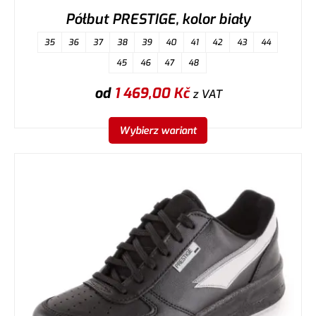
Półbut PRESTIGE, kolor biały
35
36
37
38
39
40
41
42
43
44
45
46
47
48
od
1 469,00
Kč
z VAT
Wybierz wariant