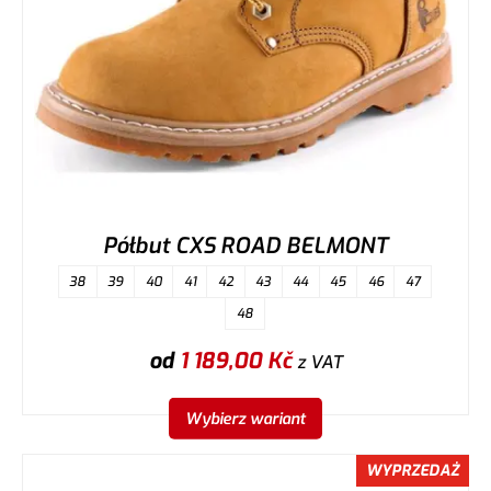
Półbut CXS ROAD BELMONT
38
39
40
41
42
43
44
45
46
47
48
od
1 189,00
Kč
z VAT
Wybierz wariant
WYPRZEDAŻ