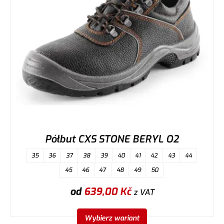
Półbut CXS STONE BERYL O2
35
36
37
38
39
40
41
42
43
44
45
46
47
48
49
50
od
639,00
Kč
z VAT
Wybierz wariant