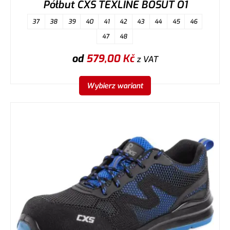
Półbut CXS TEXLINE BOSUT O1
37
38
39
40
41
42
43
44
45
46
47
48
od
579,00
Kč
z VAT
Wybierz wariant