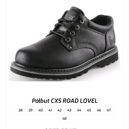
Półbut CXS ROAD LOVEL
38
39
40
41
42
43
44
45
46
47
48