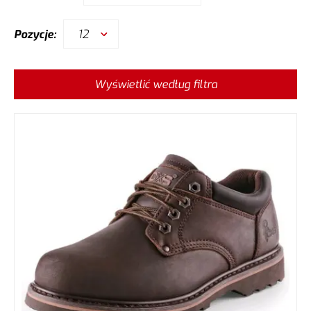
12
Pozycje:
Wyświetlić według filtra