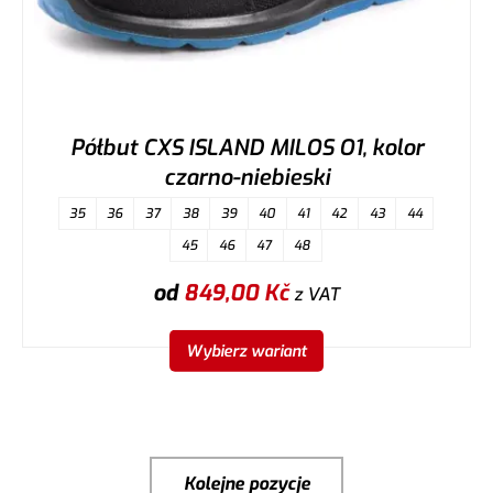
Półbut CXS ISLAND MILOS O1, kolor
czarno-niebieski
35
36
37
38
39
40
41
42
43
44
45
46
47
48
od
849,00
Kč
z VAT
Wybierz wariant
Kolejne pozycje