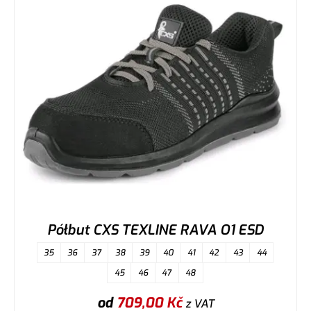
Półbut CXS TEXLINE RAVA O1 ESD
35
36
37
38
39
40
41
42
43
44
45
46
47
48
od
709,00
Kč
z VAT