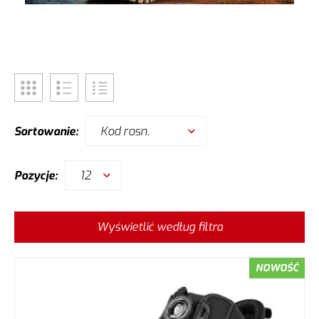
Kod rosn.
Sortowanie:
12
Pozycje:
Wyświetlić według filtra
NOWOŚĆ