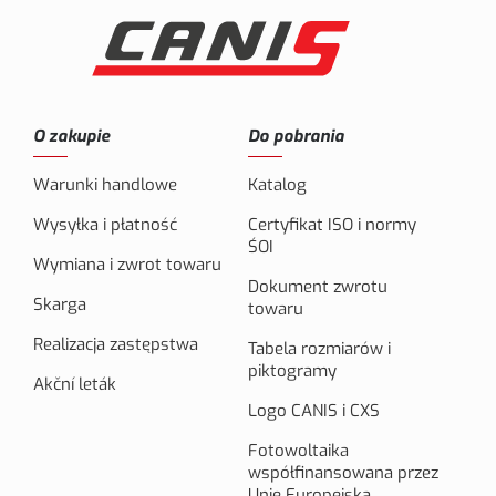
O zakupie
Do pobrania
Warunki handlowe
Katalog
Wysyłka i płatność
Certyfikat ISO i normy
ŚOI
Wymiana i zwrot towaru
Dokument zwrotu
Skarga
towaru
Realizacja zastępstwa
Tabela rozmiarów i
piktogramy
Akční leták
Logo CANIS i CXS
Fotowoltaika
współfinansowana przez
Unię Europejską