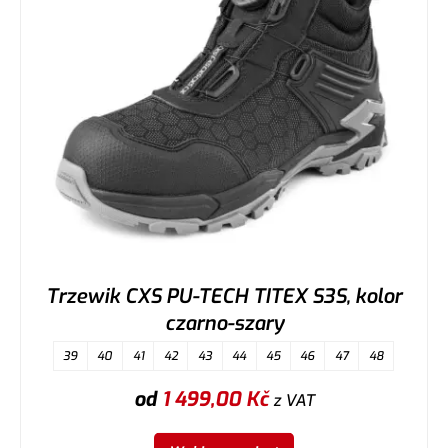
Trzewik CXS PU-TECH TITEX S3S, kolor
czarno-szary
39
40
41
42
43
44
45
46
47
48
od
1 499,00
Kč
z VAT