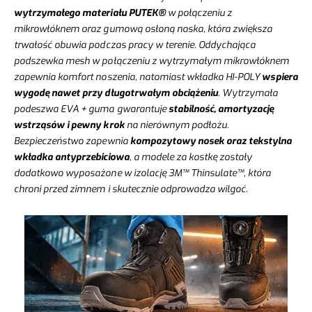
wytrzymałego materiału PUTEK®
w połączeniu z
mikrowłóknem oraz gumową osłoną noska, która zwiększa
trwałość obuwia podczas pracy w terenie. Oddychająca
podszewka mesh w połączeniu z wytrzymałym mikrowłóknem
zapewnia komfort noszenia, natomiast wkładka HI-POLY
wspiera
wygodę nawet przy długotrwałym obciążeniu
. Wytrzymała
podeszwa EVA + guma gwarantuje
stabilność, amortyzację
wstrząsów i pewny krok
na nierównym podłożu.
Bezpieczeństwo zapewnia
kompozytowy nosek oraz tekstylna
wkładka antyprzebiciowa
, a modele za kostkę zostały
dodatkowo wyposażone w izolację 3M™ Thinsulate™, która
chroni przed zimnem i skutecznie odprowadza wilgoć.