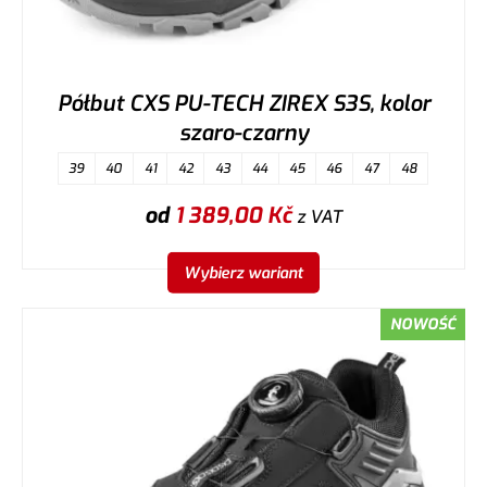
Półbut CXS PU-TECH ZIREX S3S, kolor
szaro-czarny
39
40
41
42
43
44
45
46
47
48
od
1 389,00
Kč
z VAT
Wybierz wariant
NOWOŚĆ