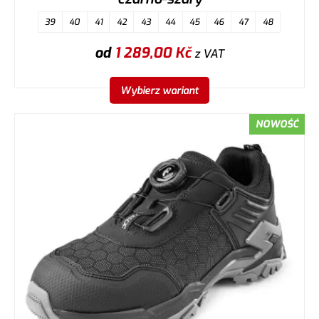
39
40
41
42
43
44
45
46
47
48
od
1 289,00
Kč
z VAT
Wybierz wariant
NOWOŚĆ