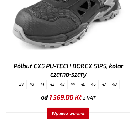
Półbut CXS PU-TECH BOREX S1PS, kolor
czarno-szary
39
40
41
42
43
44
45
46
47
48
od
1 369,00
Kč
z VAT
Wybierz wariant