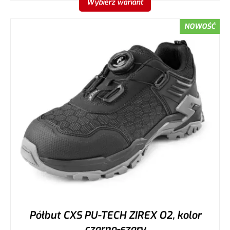
Wybierz wariant
NOWOŚĆ
Półbut CXS PU-TECH ZIREX O2, kolor
czarno-szary