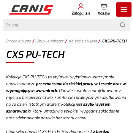
Zaloguj się
Koszyk
/
/
/
Strona główna
Obuwie robocze
Kolekcje obuwia
CXS PU-TECH
CXS PU-TECH
Kolekcja CXS PU-TECH to stylowe i wyjątkowo wytrzymałe
obuwie robocze
przeznaczone do ciężkiej pracy w terenie oraz w
wymagających warunkach
. Obuwie zostało zaprojektowane z
myślą o bezpieczeństwie, komforcie i praktycznym użytkowaniu
na co dzień. Istotnym atutem kolekcji jest
szybki system
sznurowania
, który umożliwia szybkie i wygodne zakładanie
oraz zdejmowanie obuwia bez straty czasu.
Cholewka obuwia CXS PU-TECH wykonana jest
z bardzo