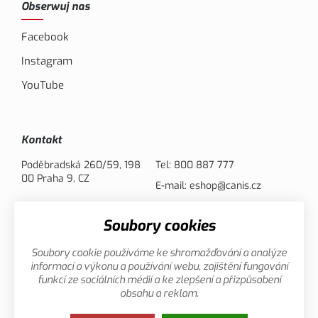
Obserwuj nas
Facebook
Instagram
YouTube
Kontakt
Poděbradská 260/59, 198
Tel:
800 887 777
00 Praha 9, CZ
E-mail:
eshop@canis.cz
Soubory cookies
Opcje płatności
Soubory cookie používáme ke shromažďování a analýze
informací o výkonu a používání webu, zajištění fungování
funkcí ze sociálních médií a ke zlepšení a přizpůsobení
obsahu a reklam.
Ochronna danych
Ta strona używa plików cookies. Kliknij,