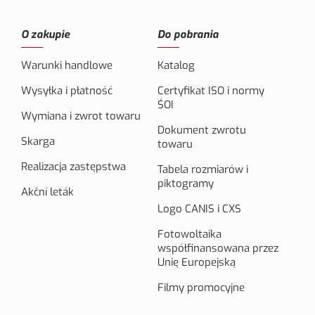
O zakupie
Do pobrania
Warunki handlowe
Katalog
Wysyłka i płatność
Certyfikat ISO i normy
ŚOI
Wymiana i zwrot towaru
Dokument zwrotu
Skarga
towaru
Realizacja zastępstwa
Tabela rozmiarów i
piktogramy
Akční leták
Logo CANIS i CXS
Fotowoltaika
współfinansowana przez
Unię Europejską
Filmy promocyjne