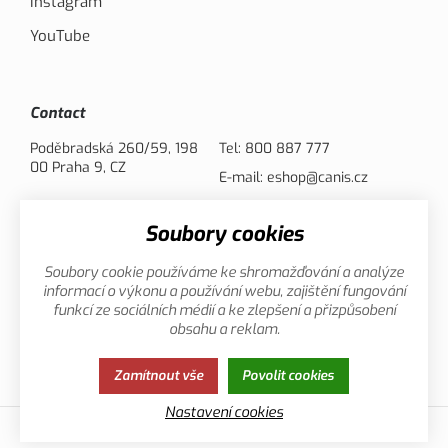
Instagram
YouTube
Contact
Poděbradská 260/59, 198
Tel:
800 887 777
00 Praha 9, CZ
E-mail:
eshop@canis.cz
Soubory cookies
Payment options
Soubory cookie používáme ke shromažďování a analýze
informací o výkonu a používání webu, zajištění fungování
funkcí ze sociálních médií a ke zlepšení a přizpůsobení
obsahu a reklam.
Privacy
This page uses cookies. Click for more
Zamítnout vše
Povolit cookies
Policy
information.
Nastavení cookies
© 2013-2026 Canis.cz