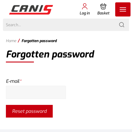
Log in
Basket
/
Home
Forgotten password
Forgotten password
E-mail
*
Reset password