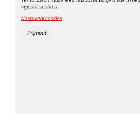
Tento obsah může shromažďovat údaje o vašich aktivi
vyjádřit souhlas.
Nastavení cookies
Přijmout