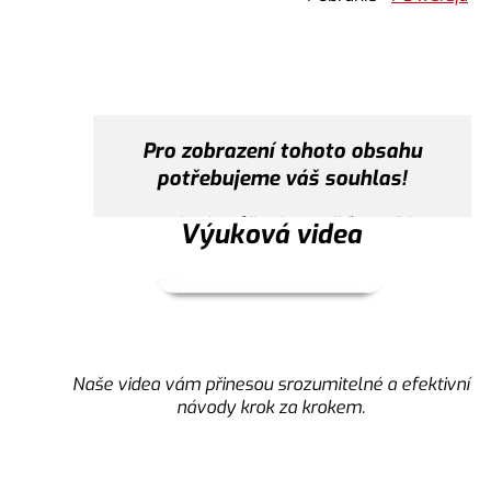
Tento obsah může shromažďovat údaje o vašich akti
zobrazit obsah je potřeba vyjádřit
Nastavení cookies
Přijmout
Pro zobrazení tohoto obsahu
potřebujeme váš souhlas!
Tento obsah může shromažďovat údaje o
Výuková videa
vašich aktivitách. Pokud si přejete zobrazit
obsah je potřeba vyjádřit souhlas.
Nastavení cookies
Přijmout
Naše videa vám přinesou srozumitelné a efektivní
návody krok za krokem.