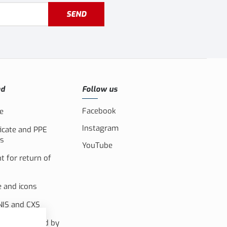
SEND
ad
Follow us
Facebook
e
Instagram
ficate and PPE
s
YouTube
 for return of
e and icons
IS and CXS
m co-financed by