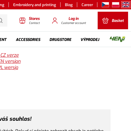
ing
Embroidery and printing
Blog
Career
Stores
Log in
Basket
Contact
Customer account
ENT
ACCESSORIES
DRUGSTORE
VÝPRODEJ
-
CZ verze
EN version
L wersja
váš souhlas!