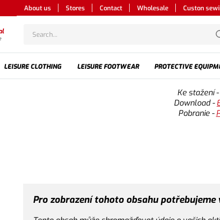
About us
Stores
Contact
Wholesale
Custon sew
al
e
LEISURE CLOTHING
LEISURE FOOTWEAR
PROTECTIVE EQUIPM
Ke stažení 
Download -
P
obranie -
P
Pro zobrazení tohoto obsahu potřebujeme 