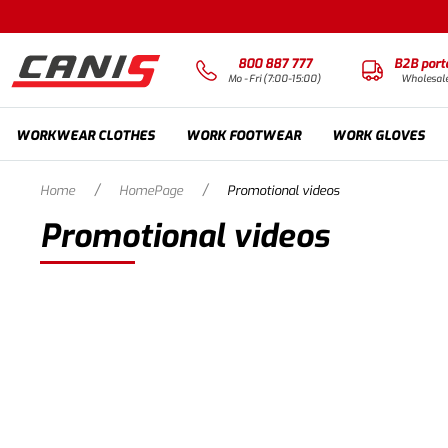
800 887 777
B2B port
Mo - Fri (7:00-15:00)
Wholesal
WORKWEAR CLOTHES
WORK FOOTWEAR
WORK GLOVES
/
/
Home
HomePage
Promotional videos
Promotional videos