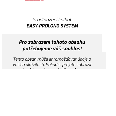
žďovat údaje o vašich aktivitách. Pokud si přejete
 obsah je potřeba vyjádřit souhlas.
Nastavení cookies
Prodloužení kalhot
EASY-PROLONG SYSTEM
Přijmout
Pro zobrazení tohoto obsahu
potřebujeme váš souhlas!
Tento obsah může shromažďovat údaje o
Pro zobrazení tohoto obsahu
vašich aktivitách. Pokud si přejete zobrazit
potřebujeme váš souhlas!
obsah je potřeba vyjádřit souhlas.
Tento obsah může shromažďovat údaje o vašich
Nastavení cookies
aktivitách. Pokud si přejete zobrazit obsah je
potřeba vyjádřit souhlas.
Přijmout
Nastavení cookies
Přijmout