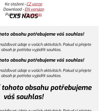
Ke stažení -
CZ verze
Download -
EN version
P
obranie -
PL wersja
CXS NAOS
Ke stažení -
CZ verze
ohoto obsahu potřebujeme váš souhlas!
Download -
EN version
P
obranie -
PL wersja
S LEONIS SHOWREEL
žďovat údaje o vašich aktivitách. Pokud si přejete
 obsah je potřeba vyjádřit souhlas.
Nastavení cookies
ohoto obsahu potřebujeme váš souhlas!
CXS IMPA
žďovat údaje o vašich aktivitách. Pokud si přejete
Přijmout
 obsah je potřeba vyjádřit souhlas.
Ke stažení -
CZ verze
Download -
EN version
Nastavení cookies
í tohoto obsahu potřebujeme
P
obranie -
PL wersja
váš souhlas!
Přijmout
žďovat údaje o vašich aktivitách. Pokud si přejete