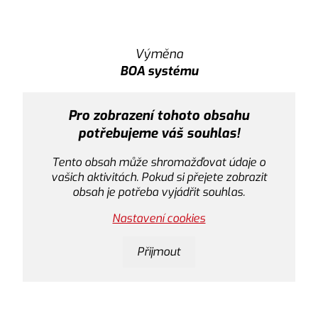
Tento obsah může shroma
vitách. Pokud si přejete
zobrazit
 souhlas.
Výměna
BOA systému
Pro zobrazení tohoto obsahu
potřebujeme váš souhlas!
Tento obsah může shromažďovat údaje o
vašich aktivitách. Pokud si přejete zobrazit
obsah je potřeba vyjádřit souhlas.
Nastavení cookies
Přijmout