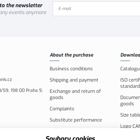
to the newsletter
 any events anymore
About the purchase
Downlo
Business conditions
Catalogu
nis.cz
Shipping and payment
ISO certi
standard
/59, 198 00 Praha 9,
Exchange and return of
goods
Document
goods
Complaints
Size tabl
Substitute performance
Logo CAN
Akční leták
PV syste
Soubory cookies