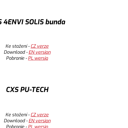
Nastavení cookies
Přijmout
 4ENVI SOLIS bunda
Ke stažení -
CZ verze
Download -
EN version
ohoto obsahu potřebujeme váš souhlas!
Pobranie -
PL wersja
žďovat údaje o vašich aktivitách. Pokud si přejete
 obsah je potřeba vyjádřit souhlas.
ohoto obsahu potřebujeme váš souhlas!
Nastavení cookies
CXS PU-TECH
žďovat údaje o vašich aktivitách. Pokud si přejete
Přijmout
 obsah je potřeba vyjádřit souhlas.
Nastavení cookies
Ke stažení -
CZ verze
ohoto obsahu potřebujeme váš souhlas!
Download -
EN version
Přijmout
Pobranie -
PL wersja