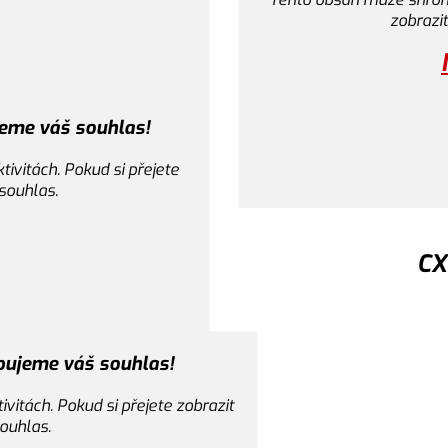
zobrazit
C
eme váš souhlas!
Pro zobrazení
vitách. Pokud si přejete
 souhlas.
Tento obsah může shromažď
CX
ON
Pro zobrazení
bujeme váš souhlas!
Tento obsah může shromažď
itách. Pokud si přejete zobrazit
souhlas.