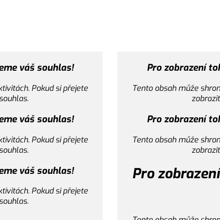
eme váš souhlas!
Pro zobrazení t
CX
vitách. Pokud si přejete
Tento obsah může shroma
 souhlas.
zobrazit
eme váš souhlas!
Pro zobrazení t
vitách. Pokud si přejete
Tento obsah může shroma
 souhlas.
zobrazit
eme váš souhlas!
Pro zobrazen
vitách. Pokud si přejete
 souhlas.
Tento obsah může shroma