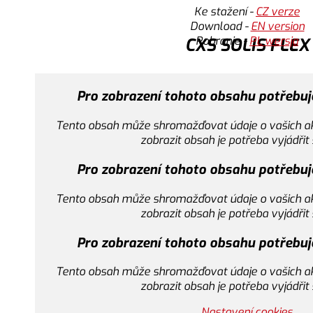
Ke stažení -
CZ verze
Download -
EN version
P
obranie -
PL wersja
CXS SOLIS FLEX
Ke stažení -
CZ verze
Pro zobrazení tohoto obsahu potřebuj
Download -
EN version
P
obranie -
PL wersja
CXS LEONIS
Tento obsah může shromažďovat údaje o vašich akti
zobrazit obsah je potřeba vyjádřit
Ke stažení -
CZ verze
Nastavení cookies
Pro zobrazení tohoto obsahu potřebuj
Download -
EN version
P
obranie -
PL wersja
CXS STRETCH
Tento obsah může shromažďovat údaje o vašich akti
Přijmout
zobrazit obsah je potřeba vyjádřit
Nastavení cookies
Pro zobrazení tohoto obsahu potřebuj
Tento obsah může shromažďovat údaje o vašich akti
Přijmout
zobrazit obsah je potřeba vyjádřit
Nastavení cookies