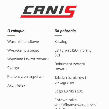
O zakupie
Do pobrania
Warunki handlowe
Katalog
Wysyłka i płatność
Certyfikat ISO i normy
ŚOI
Wymiana i zwrot towaru
Dokument zwrotu
Skarga
towaru
Realizacja zastępstwa
Tabela rozmiarów i
piktogramy
Akční leták
Logo CANIS i CXS
Fotowoltaika
współfinansowana przez