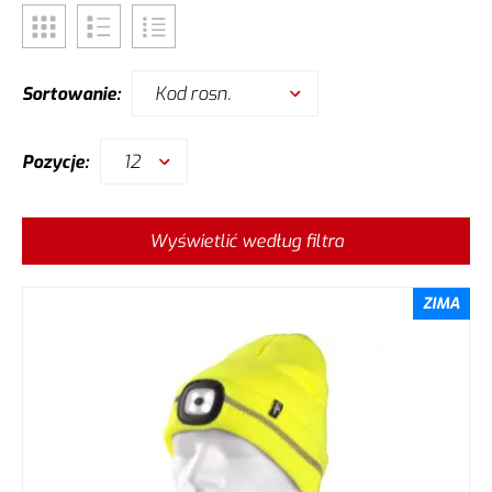
Kod rosn.
Sortowanie:
12
Pozycje:
Wyświetlić według filtra
ZIMA