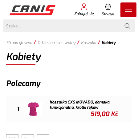
Zaloguj się
Koszyk
/
/
/
Strona główna
Odzież na czas wolny
Koszulki
Kobiety
Kobiety
Polecamy
Koszulka CXS MOVADO, damska,
funkcjonalna, krótki rękaw
1
519,00
Kč