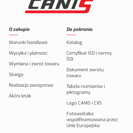
O zakupie
Do pobrania
Warunki handlowe
Katalog
Wysyłka i płatność
Certyfikat ISO i normy
ŚOI
Wymiana i zwrot towaru
Dokument zwrotu
Skarga
towaru
Realizacja zastępstwa
Tabela rozmiarów i
piktogramy
Akční leták
Logo CANIS i CXS
Fotowoltaika
współfinansowana przez
Unię Europejską