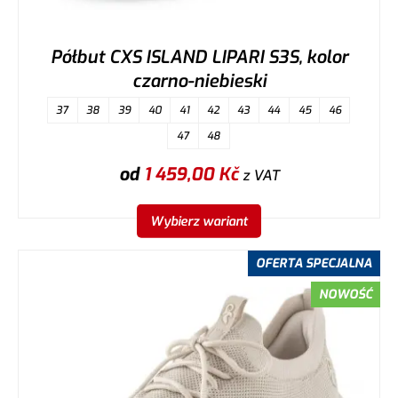
Półbut CXS ISLAND LIPARI S3S, kolor
czarno-niebieski
37
38
39
40
41
42
43
44
45
46
47
48
od
1 459,00
Kč
z VAT
Wybierz wariant
OFERTA SPECJALNA
NOWOŚĆ