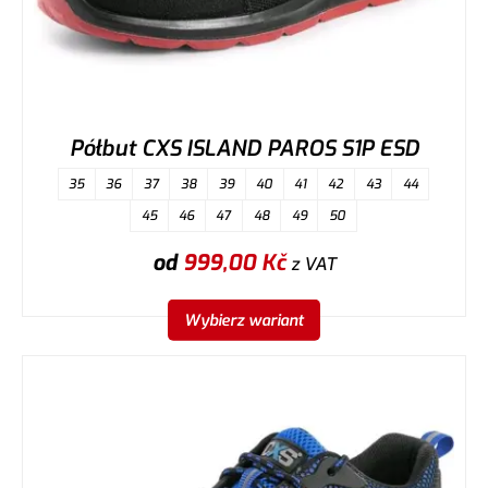
Półbut CXS ISLAND PAROS S1P ESD
35
36
37
38
39
40
41
42
43
44
45
46
47
48
49
50
od
999,00
Kč
z VAT
Wybierz wariant