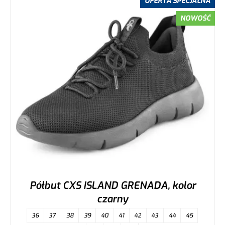
OFERTA SPECJALNA
NOWOŚĆ
Półbut CXS ISLAND GRENADA, kolor
czarny
36
37
38
39
40
41
42
43
44
45