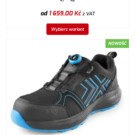
47
48
od
1 659,00
Kč
z VAT
Wybierz wariant
NOWOŚĆ