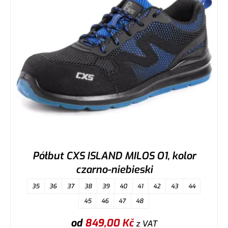
Półbut CXS ISLAND MILOS O1, kolor
czarno-niebieski
35
36
37
38
39
40
41
42
43
44
45
46
47
48
od
849,00
Kč
z VAT