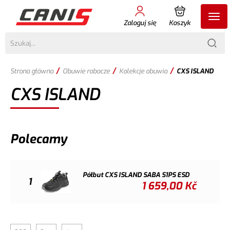
Zaloguj się
Koszyk
/
/
/
Strona główna
Obuwie robocze
Kolekcje obuwia
CXS ISLAND
CXS ISLAND
Polecamy
Półbut CXS ISLAND SABA S1PS ESD
1
1 659,00
Kč