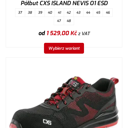
Półbut CXS ISLAND NEVIS O1 ESD
37
38
39
40
41
42
43
44
45
46
47
48
od
1 529,00
Kč
z VAT
Wybierz wariant