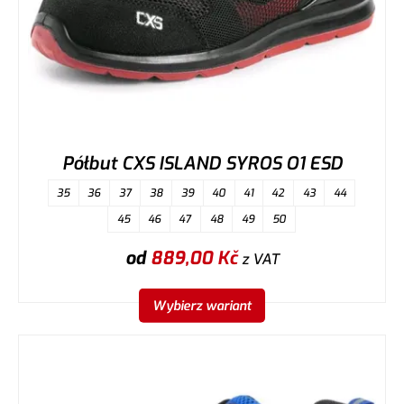
Półbut CXS ISLAND SYROS O1 ESD
35
36
37
38
39
40
41
42
43
44
45
46
47
48
49
50
od
889,00
Kč
z VAT
Wybierz wariant