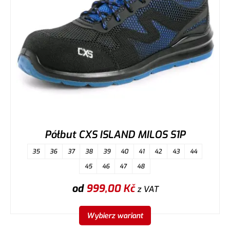
Półbut CXS ISLAND MILOS S1P
35
36
37
38
39
40
41
42
43
44
45
46
47
48
od
999,00
Kč
z VAT
Wybierz wariant