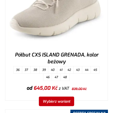
Półbut CXS ISLAND GRENADA, kolor
beżowy
36
37
38
39
40
41
42
43
44
45
46
47
48
od
645,00
Kč
z VAT
839,00
Kč
Wybierz wariant