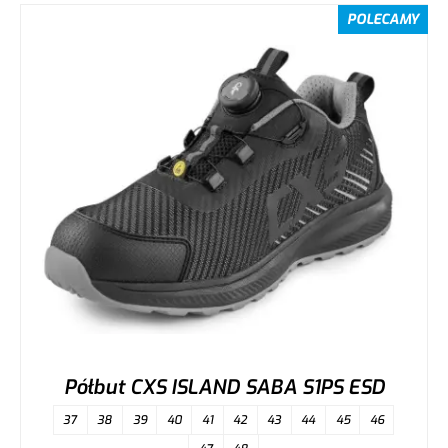
POLECAMY
Półbut CXS ISLAND SABA S1PS ESD
37
38
39
40
41
42
43
44
45
46