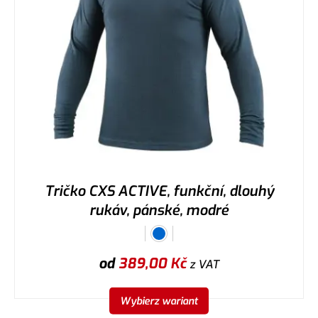
Tričko CXS ACTIVE, funkční, dlouhý
rukáv, pánské, modré
od
389,00
Kč
z VAT
Wybierz wariant