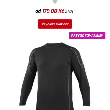
od
179,00
Kč
z VAT
Wybierz wariant
PRZYGOTOWUJEMY