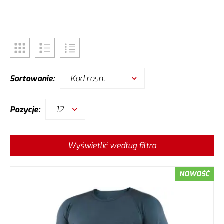
Kod rosn.
Sortowanie:
12
Pozycje:
Wyświetlić według filtra
NOWOŚĆ