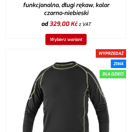
funkcjonalna, długi rękaw, kolor
czarno-niebieski
od
329,00
Kč
z VAT
Wybierz wariant
WYPRZEDAŻ
ZIMA
DLA DZIECI