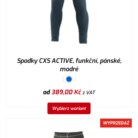
Spodky CXS ACTIVE, funkční, pánské,
modré
od
389,00
Kč
z VAT
Wybierz wariant
WYPRZEDAŻ