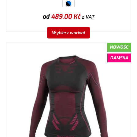
od
489,00
Kč
z VAT
Wybierz wariant
NOWOŚĆ
DAMSKA