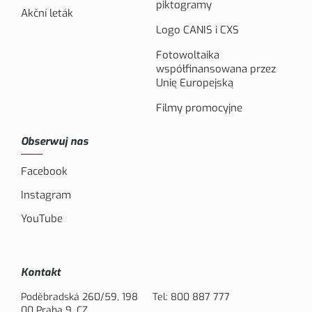
piktogramy
Akční leták
Logo CANIS i CXS
Fotowoltaika
współfinansowana przez
Unię Europejską
Filmy promocyjne
Obserwuj nas
Facebook
Instagram
YouTube
Kontakt
Poděbradská 260/59, 198
Tel:
800 887 777
00 Praha 9, CZ