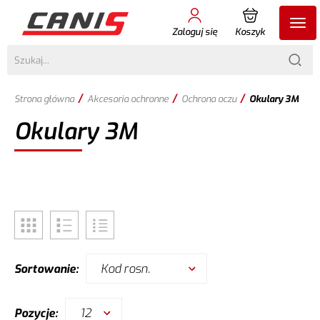
Zaloguj się
Koszyk
/
/
/
Strona główna
Akcesoria ochronne
Ochrona oczu
Okulary 3M
Okulary 3M
Kod rosn.
Sortowanie:
12
Pozycje: