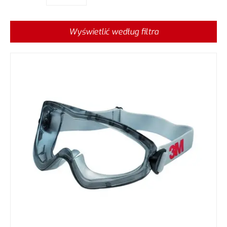
Wyświetlić według filtra