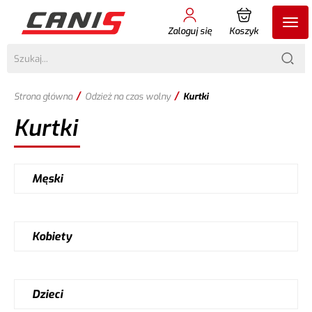
Zaloguj się
Koszyk
/
/
Strona główna
Odzież na czas wolny
Kurtki
Kurtki
Męski
Kobiety
Dzieci