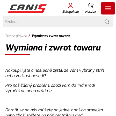
Zaloguj się
Koszyk
/
Strona główna
Wymiana i zwrot towaru
Wymiana i zwrot towaru
Nakoupili jste a následně zjistili že vám vybraný střih
nebo velikost nesedí?
Pro náš žádný problém. Zboží vám do 14dní rádi
vyměníme nebo vrátíme.
Obraťit se na nás můžete na jedné z našich prodejen
nebo zboží zašlete na náš centrální sklad