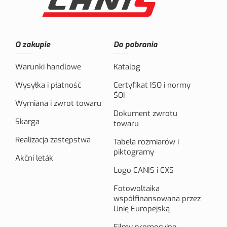
O zakupie
Do pobrania
Warunki handlowe
Katalog
Wysyłka i płatność
Certyfikat ISO i normy
ŚOI
Wymiana i zwrot towaru
Dokument zwrotu
Skarga
towaru
Realizacja zastępstwa
Tabela rozmiarów i
piktogramy
Akční leták
Logo CANIS i CXS
Fotowoltaika
współfinansowana przez
Unię Europejską