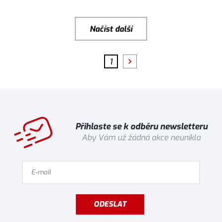
Načíst další
1
Přihlaste se k odběru newsletteru
Aby Vám už žádná akce neunikla
ODESLAT