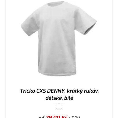
Tričko CXS DENNY, krátký rukáv,
dětské, bílé
od
79,00
Kč