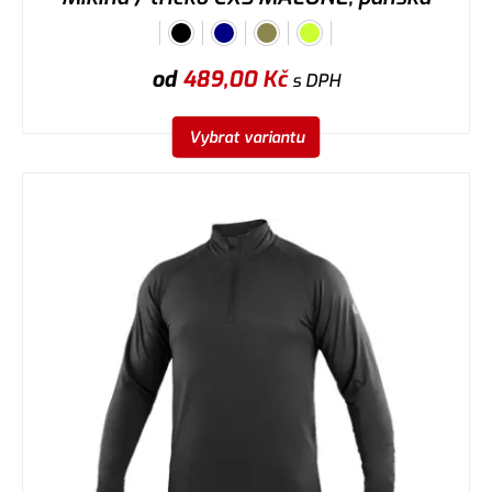
od
489,00
Kč
s DPH
Vybrat variantu