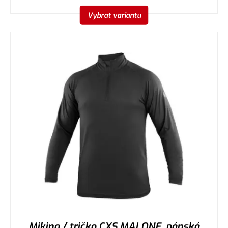
Vybrat variantu
Mikina / tričko CXS MALONE, pánská