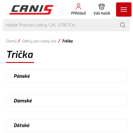
Přihlásit
Váš košík
/
/
Domů
Oděvy pro volný čas
Trička
Trička
Pánské
Dámské
Dětské