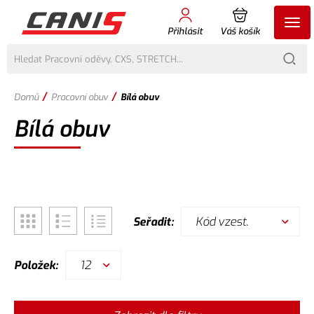
Přihlásit
Váš košík
/
/
Domů
Pracovní obuv
Bílá obuv
Bílá obuv
Kód vzest.
Seřadit:
12
Položek: