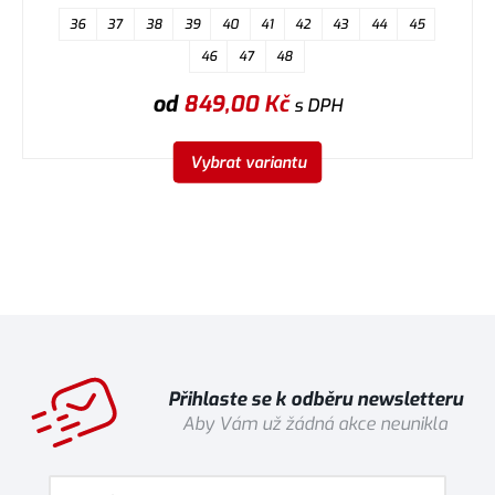
36
37
38
39
40
41
42
43
44
45
46
47
48
od
849,00
Kč
s DPH
Vybrat variantu
Přihlaste se k odběru newsletteru
Aby Vám už žádná akce neunikla