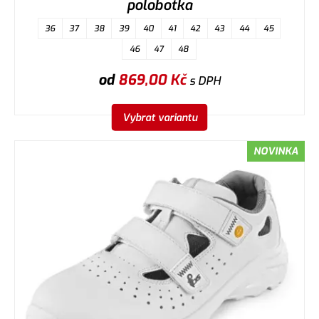
polobotka
36
37
38
39
40
41
42
43
44
45
46
47
48
od
869,00
Kč
s DPH
Vybrat variantu
NOVINKA