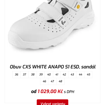
Obuv CXS WHITE ANAPO S1 ESD, sandál
36
37
38
39
40
41
42
43
44
45
46
47
48
od
1 029,00
Kč
s DPH
Vybrat variantu