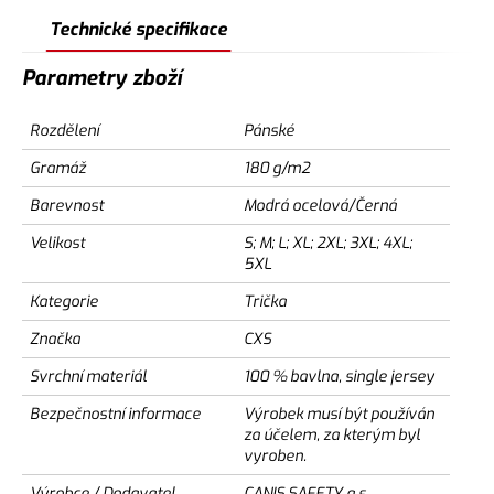
Technické specifikace
Parametry zboží
Rozdělení
Pánské
Gramáž
180 g/m2
Barevnost
Modrá ocelová/Černá
Velikost
S; M; L; XL; 2XL; 3XL; 4XL;
5XL
Kategorie
Trička
Značka
CXS
Svrchní materiál
100 % bavlna, single jersey
Bezpečnostní informace
Výrobek musí být používán
za účelem, za kterým byl
vyroben.
Výrobce / Dodavatel
CANIS SAFETY a.s.,