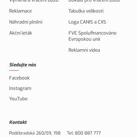
Výměna a vrácení zboží
Doklad pro vrácení zboží
Reklamace
Tabulka velikostí
Náhradní plnění
Loga CANIS a CXS
Akční leták
FVE Spolufinancováno
Evropskou unií
Reklamní videa
Sledujte nás
Facebook
Instagram
YouTube
Kontakt
Poděbradská 260/59, 198
Tel:
800 887 777