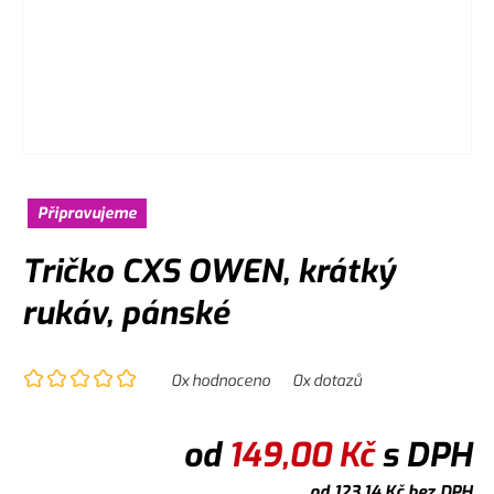
Připravujeme
Tričko CXS OWEN, krátký
rukáv, pánské
0
x hodnoceno
0
x dotazů
od
149,00
Kč
s DPH
od
123,14
Kč
bez DPH