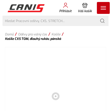
Přihlásit
Váš košík
/
/
/
Domů
Oděvy pro volný čas
Košile
Košile CXS TOM, dlouhý rukáv, pánská