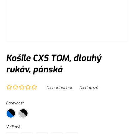
Košile CXS TOM, dlouhý
rukáv, pánská
0
x hodnoceno
0
x dotazů
Barevnost
Velikost