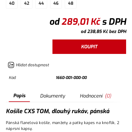
40
42
44
46
48
od
289,01
Kč
s DPH
od
238,85
Kč
bez DPH
KOUPIT
Hlídat dostupnost
Kód:
1660-001-000-00
Popis
Dokumenty
Hodnocení
(
0
)
Do
Košile CXS TOM, dlouhý rukáv, pánská
Pánská flanelová košile, manžety a patky kapes na knoflík, 2
náprsní kapsy.