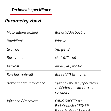
Technické specifikace
Parametry zboží
Materiálové složení
flanel 100% bavlna
Rozdělení
Pánské
Gramáž
145 g/m2
Barevnost
Modrá/Černá
Velikost
44; 46; 48; 40; 42
Svrchní materiál
flanel 100 % bavlna
Bezpečnostní informace
Výrobek musí být používán
za účelem, za kterým byl
vyroben.
Výrobce / Dodavatel
CANIS SAFETY a.s.,
Poděbradská 260/59,
Praha 9, 198 00, email: