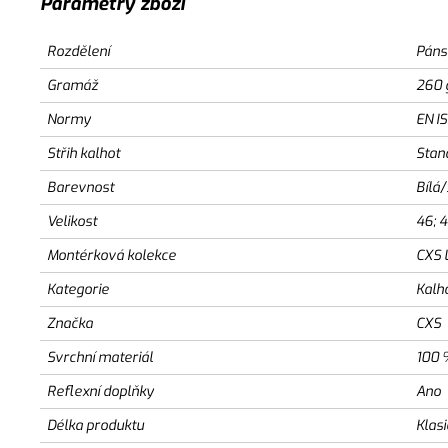
Parametry zboží
Rozdělení
Páns
Gramáž
260 
Normy
EN I
Střih kalhot
Stan
Barevnost
Bílá
Velikost
46; 4
Montérková kolekce
CXS 
Kategorie
Kalh
Značka
CXS
Svrchní materiál
100 
Reflexní doplňky
Ano
Délka produktu
Klas