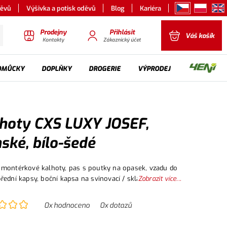
děvů
Výšivka a potisk oděvů
Blog
Kariéra
Prodejny
Přihlásit
Váš košík
Kontakty
Zákaznický účet
OMŮCKY
DOPLŇKY
DROGERIE
VÝPRODEJ
hoty CXS LUXY JOSEF,
ské, bílo-šedé
montérkové kalhoty, pas s poutky na opasek, vzadu do
řední kapsy, boční kapsa na svinovací / skládací metr,
Zobrazit více...
apsa na mobil / peněženku, zdvojená kolena, zadní kapsa
u, reflexní doplňky. Doporučené použití: stavebnictví, le
0
x hodnoceno
0
x dotazů