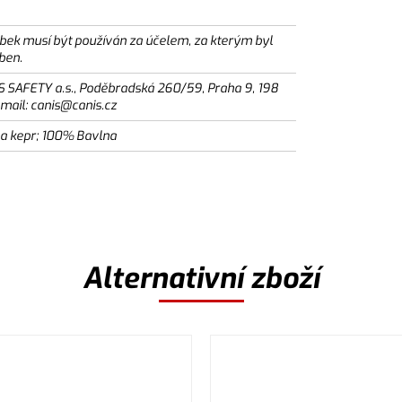
bek musí být používán za účelem, za kterým byl
ben.
S SAFETY a.s., Poděbradská 260/59, Praha 9, 198
email: canis@canis.cz
a kepr; 100% Bavlna
Alternativní zboží