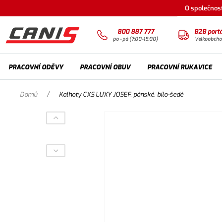
O společnost
800 887 777
B2B portá
po - pá (7:00-15:00)
Velkoobch
PRACOVNÍ ODĚVY
PRACOVNÍ OBUV
PRACOVNÍ RUKAVICE
/
Domů
Kalhoty CXS LUXY JOSEF, pánské, bílo-šedé