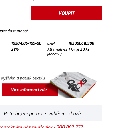
KOUPIT
ídat dostupnost
1020-006-109-00
EAN:
102000610900
21%
Alternativní
1
krt je
20
ks
jednotky:
Potřebujete poradit s výběrem zboží?
Kontaktujte nás telefonicky 800 887 777