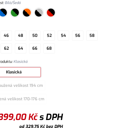
st
:
Bílá/Šedá
46
48
50
52
54
56
58
62
64
66
68
roduktu
:
Klasická
Klasická
oužená velikost 194 cm
ená velikost 170-176 cm
399,00
Kč
s DPH
od
329,75
Kč
bez DPH