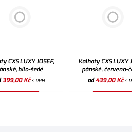
oty CXS LUXY JOSEF,
Kalhoty CXS LUXY J
ánské, bílo-šedé
pánské, červeno-č
d
399,00
Kč
od
439,00
Kč
s DPH
s 
Vybrat variantu
Vybrat variantu