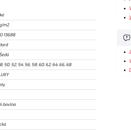
ké
g/m2
SO 13688
dard
/Šedá
8; 50; 52; 54; 56; 58; 60; 62; 64; 66; 68
LUXY
oty
% bavlna
ická