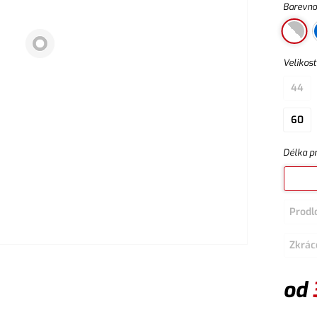
Barevno
Velikost
44
60
Délka p
Prodl
Zkrác
od