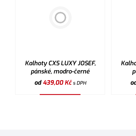
Kalhoty CXS LUXY JOSEF,
Kalh
pánské, modro-černé
p
od
439,00
Kč
o
s DPH
Vybrat variantu