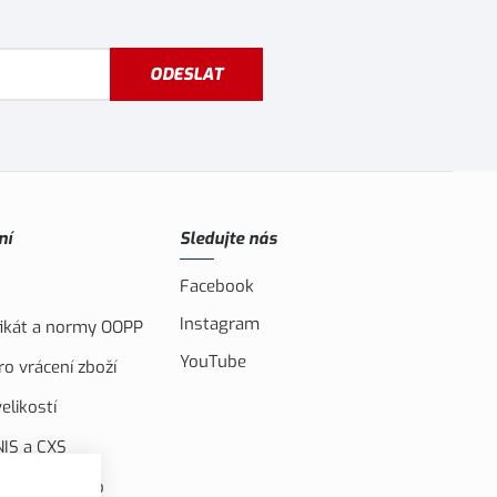
ODESLAT
ní
Sledujte nás
Facebook
Instagram
ifikát a normy OOPP
YouTube
o vrácení zboží
elikostí
IS a CXS
ufinancováno