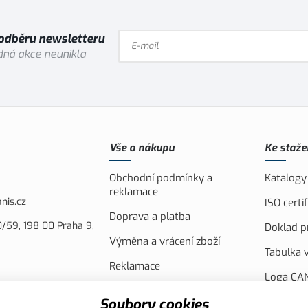
 odběru newsletteru
ná akce neunikla
Vše o nákupu
Ke staže
Obchodní podmínky a
Katalogy
reklamace
nis.cz
ISO cert
Doprava a platba
/59, 198 00 Praha 9,
Doklad pr
Výměna a vrácení zboží
Tabulka v
Reklamace
Loga CAN
Náhradní plnění
FVE Spol
Soubory cookies