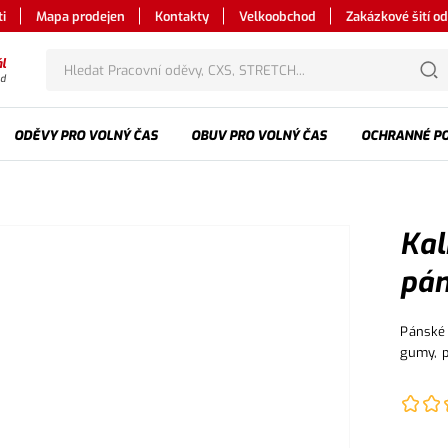
i
Mapa prodejen
Kontakty
Velkoobchod
Zakázkové šití o
l
od
ODĚVY PRO VOLNÝ ČAS
OBUV PRO VOLNÝ ČAS
OCHRANNÉ P
Kal
pán
Pánské 
gumy, p
boční k
s klopo