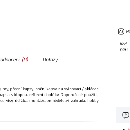
Hl
Kód:
DPH:
odnocení
(
0
)
Dotazy
my, přední kapsy, boční kapsa na svinovací / skládací
kapsa s klopou, reflexní doplňky. Doporučené použití:
oservisy, údržba, montáže, zemědělství, zahrada, hobby.