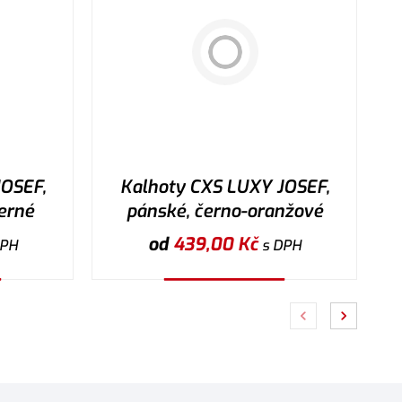
OSEF,
Kalhoty CXS LUXY JOSEF,
erné
pánské, černo-oranžové
od
439,00
Kč
DPH
s DPH
Vybrat variantu