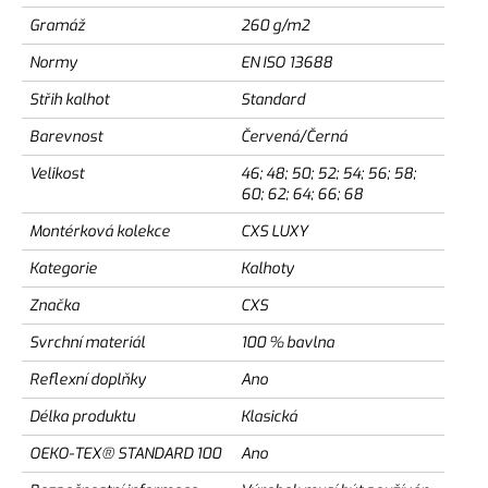
Gramáž
260 g/m2
Normy
EN ISO 13688
Střih kalhot
Standard
Barevnost
Červená/Černá
Velikost
46; 48; 50; 52; 54; 56; 58;
60; 62; 64; 66; 68
Montérková kolekce
CXS LUXY
Kategorie
Kalhoty
Značka
CXS
Svrchní materiál
100 % bavlna
Reflexní doplňky
Ano
Délka produktu
Klasická
OEKO-TEX® STANDARD 100
Ano