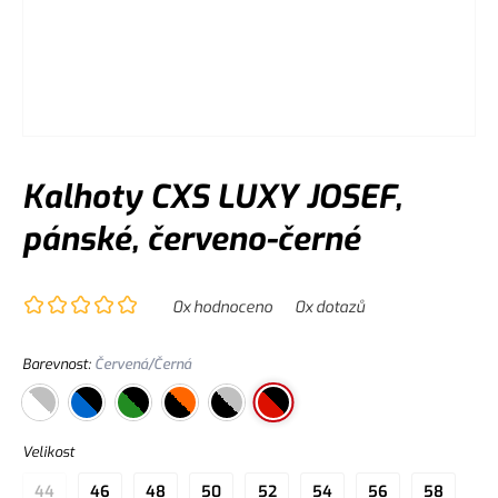
Kalhoty CXS LUXY JOSEF,
pánské, červeno-černé
0
x hodnoceno
0
x dotazů
Barevnost
:
Červená/Černá
Velikost
44
46
48
50
52
54
56
58