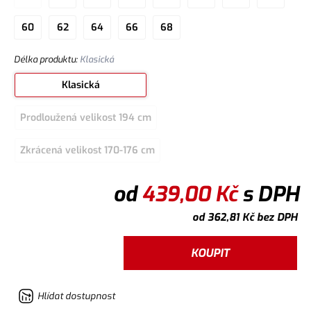
60
62
64
66
68
Délka produktu
:
Klasická
Klasická
Prodloužená velikost 194 cm
Zkrácená velikost 170-176 cm
od
439,00
Kč
s DPH
od
362,81
Kč
bez DPH
KOUPIT
Hlídat dostupnost