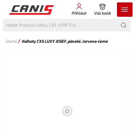
Přihlásit
Váš košík
/
Domů
Kalhoty CXS LUXY JOSEF, pánské, červeno-černé