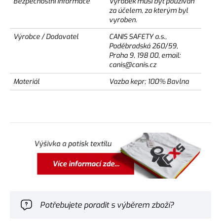
Bezpečnostní informace
Výrobek musí být používán
za účelem, za kterým byl
vyroben.
Výrobce / Dodavatel
CANIS SAFETY a.s.,
Poděbradská 260/59,
Praha 9, 198 00, email:
canis@canis.cz
Materiál
Vazba kepr; 100% Bavlna
Potřebujete poradit s výběrem zboží?