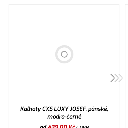
Kalhoty CXS LUXY JOSEF, pánské,
modro-černé
od
439,00
Kč
s DPH