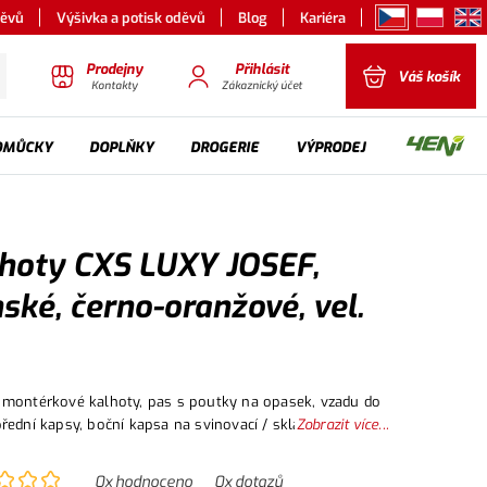
děvů
Výšivka a potisk oděvů
Blog
Kariéra
Prodejny
Přihlásit
Váš košík
Kontakty
Zákaznický účet
OMŮCKY
DOPLŇKY
DROGERIE
VÝPRODEJ
hoty CXS LUXY JOSEF,
ské, černo-oranžové, vel.
montérkové kalhoty, pas s poutky na opasek, vzadu do
řední kapsy, boční kapsa na svinovací / skládací metr,
Zobrazit více...
apsa na mobil / peněženku, zdvojená kolena, zadní kapsa
u, reflexní doplňky. Doporučené použití: stavebnictví, le
0
x hodnoceno
0
x dotazů