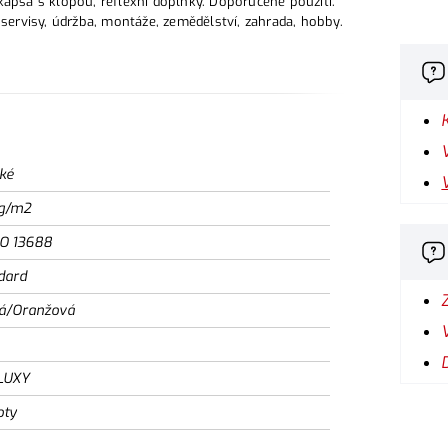
kapsa s klopou, reflexní doplňky. Doporučené použití:
oservisy, údržba, montáže, zemědělství, zahrada, hobby.
ké
g/m2
SO 13688
dard
á/Oranžová
LUXY
oty