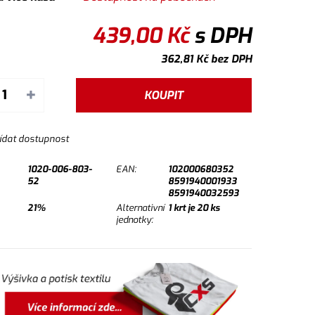
439,00
Kč
s DPH
362,81
Kč
bez DPH
+
KOUPIT
ídat dostupnost
1020-006-803-
EAN:
102000680352
52
8591940001933
8591940032593
21%
Alternativní
1
krt je
20
ks
jednotky: