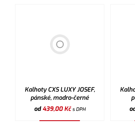
Kalhoty CXS LUXY JOSEF,
Kalh
pánské, modro-černé
p
od
439,00
Kč
o
s DPH
Vybrat variantu