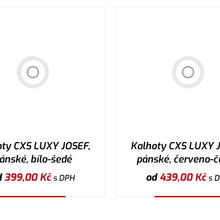
oty CXS LUXY JOSEF,
Kalhoty CXS LUXY J
ánské, bílo-šedé
pánské, červeno-č
d
399,00
Kč
od
439,00
Kč
s DPH
s 
Vybrat variantu
Vybrat variantu