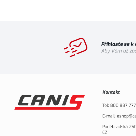
Přihlaste se k
Aby Vám už žád
Kontakt
Tel:
800 887 777
E-mail:
eshop@ca
Poděbradská 260
CZ