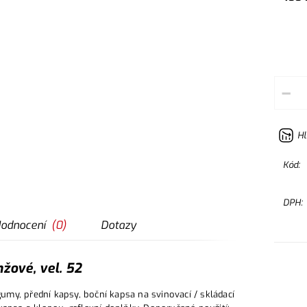
–
Hl
Kód:
DPH:
odnocení
(
0
)
Dotazy
žové, vel. 52
my, přední kapsy, boční kapsa na svinovací / skládací