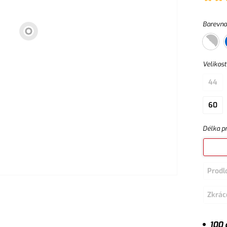
Barevno
Velikost
44
60
Délka p
Prodl
Zkrác
100 