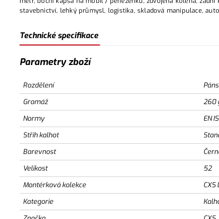
metr, boční kapsa na mobil / peněženku, zdvojená kolena, zadní 
stavebnictví, lehký průmysl, logistika, skladová manipulace, aut
Technické specifikace
Parametry zboží
Rozdělení
Páns
Gramáž
260 
Normy
EN I
Střih kalhot
Stan
Barevnost
Čern
Velikost
52
Montérková kolekce
CXS 
Kategorie
Kalh
Značka
CXS