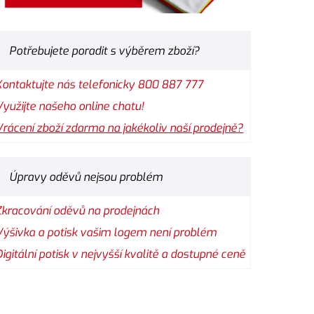
Potřebujete poradit s výběrem zboží?
Kontaktujte nás telefonicky 800 887 777
Využijte našeho online chatu!
Vrácení zboží zdarma na jakékoliv naší prodejně?
Úpravy oděvů nejsou problém
Zkracování oděvů na prodejnách
Výšivka a potisk vašim logem není problém
Digitální potisk v nejvyšší kvalitě a dostupné ceně