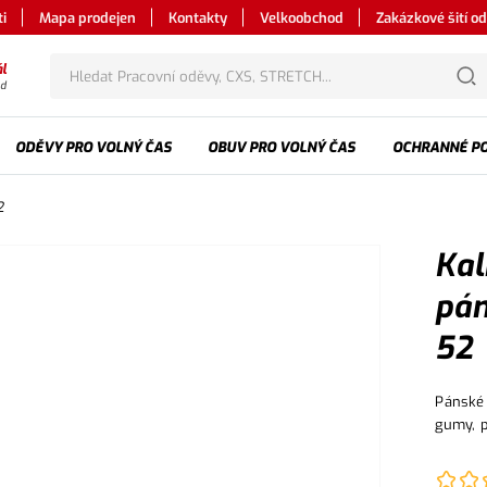
i
Mapa prodejen
Kontakty
Velkoobchod
Zakázkové šití o
l
od
ODĚVY PRO VOLNÝ ČAS
OBUV PRO VOLNÝ ČAS
OCHRANNÉ P
2
Kal
pán
52
Pánské 
gumy, p
boční k
s klopo