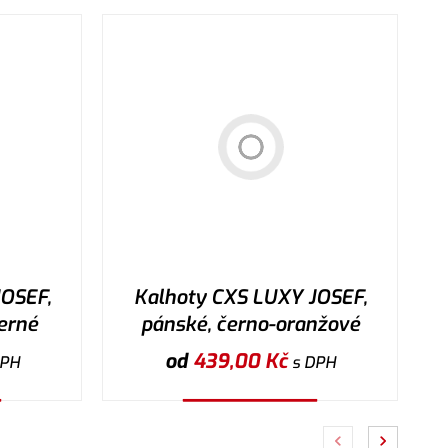
OSEF,
Kalhoty CXS LUXY JOSEF,
erné
pánské, černo-oranžové
od
439,00
Kč
DPH
s DPH
Vybrat variantu