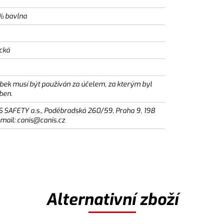
% bavlna
ická
bek musí být používán za účelem, za kterým byl
ben.
S SAFETY a.s., Poděbradská 260/59, Praha 9, 198
email: canis@canis.cz
Alternativní zboží