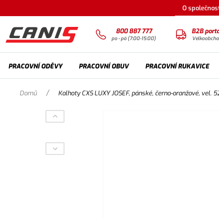
O společnost
800 887 777
B2B portá
po - pá (7:00-15:00)
Velkoobch
PRACOVNÍ ODĚVY
PRACOVNÍ OBUV
PRACOVNÍ RUKAVICE
/
Domů
Kalhoty CXS LUXY JOSEF, pánské, černo-oranžové, vel. 5