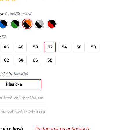
st
:
Černá/Oranžová
:
52
46
48
50
52
54
56
58
62
64
66
68
roduktu
:
Klasická
Klasická
oužená velikost 194 cm
ená velikost 170-176 cm
a více kusů
Dostupnost na pobočkách