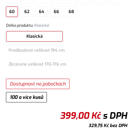
60
62
64
66
68
Délka produktu
:
Klasická
Klasická
Prodloužená velikost 194 cm
Zkrácená velikost 170-176 cm
Dostupnost na pobočkách
100 a více kusů
399,00
Kč
s DPH
329,75
Kč
bez DPH