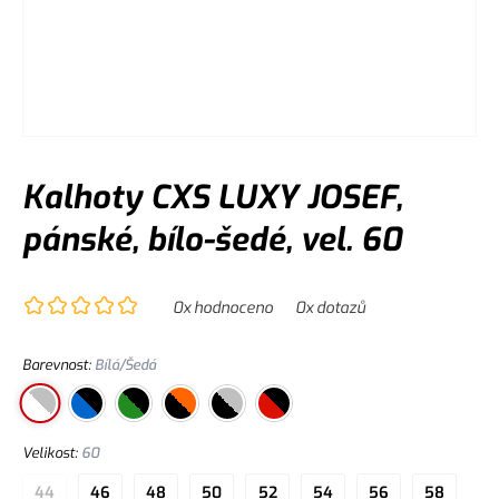
Kalhoty CXS LUXY JOSEF,
pánské, bílo-šedé, vel. 60
0
x hodnoceno
0
x dotazů
Barevnost
:
Bílá/Šedá
Velikost
:
60
44
46
48
50
52
54
56
58