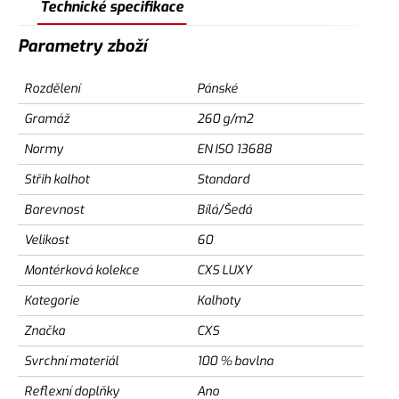
Technické specifikace
Parametry zboží
Rozdělení
Pánské
Gramáž
260 g/m2
Normy
EN ISO 13688
Střih kalhot
Standard
Barevnost
Bílá/Šedá
Velikost
60
Montérková kolekce
CXS LUXY
Kategorie
Kalhoty
Značka
CXS
Svrchní materiál
100 % bavlna
Reflexní doplňky
Ano