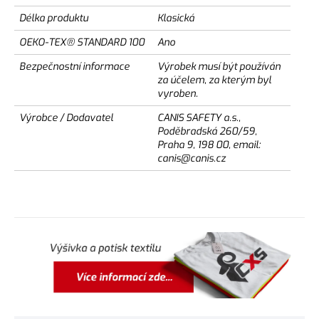
Délka produktu
Klasická
OEKO-TEX® STANDARD 100
Ano
Bezpečnostní informace
Výrobek musí být používán
za účelem, za kterým byl
vyroben.
Výrobce / Dodavatel
CANIS SAFETY a.s.,
Poděbradská 260/59,
Praha 9, 198 00, email:
canis@canis.cz