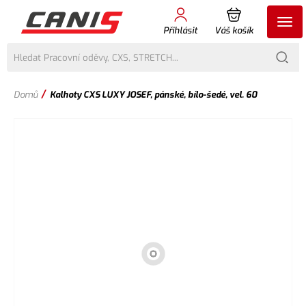
Přihlásit
Váš košík
/
Domů
Kalhoty CXS LUXY JOSEF, pánské, bílo-šedé, vel. 60