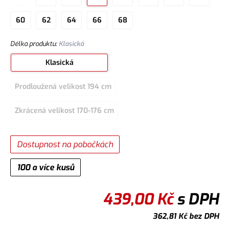
60
62
64
66
68
Délka produktu
:
Klasická
Klasická
Prodloužená velikost 194 cm
Zkrácená velikost 170-176 cm
Dostupnost na pobočkách
100 a více kusů
439,00
Kč
s DPH
362,81
Kč
bez DPH