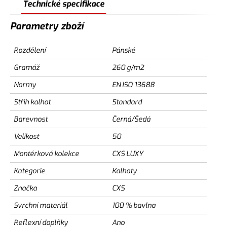
Technické specifikace
Parametry zboží
Rozdělení
Pánské
Gramáž
260 g/m2
Normy
EN ISO 13688
Střih kalhot
Standard
Barevnost
Černá/Šedá
Velikost
50
Montérková kolekce
CXS LUXY
Kategorie
Kalhoty
Značka
CXS
Svrchní materiál
100 % bavlna
Reflexní doplňky
Ano