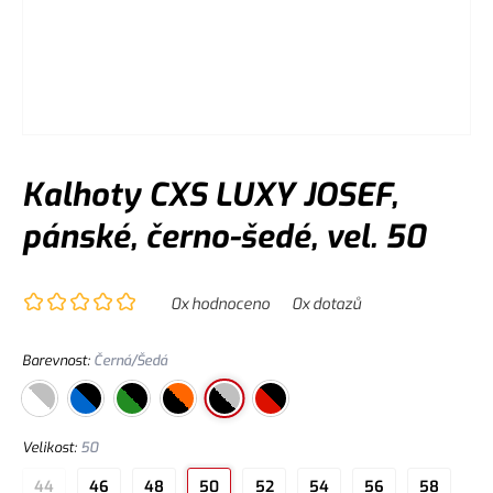
Kalhoty CXS LUXY JOSEF,
pánské, černo-šedé, vel. 50
0
x hodnoceno
0
x dotazů
Barevnost
:
Černá/Šedá
Velikost
:
50
44
46
48
50
52
54
56
58