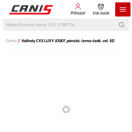
Přihlásit
Váš košík
/
Domů
Kalhoty CXS LUXY JOSEF, pánské, černo-šedé, vel. 50