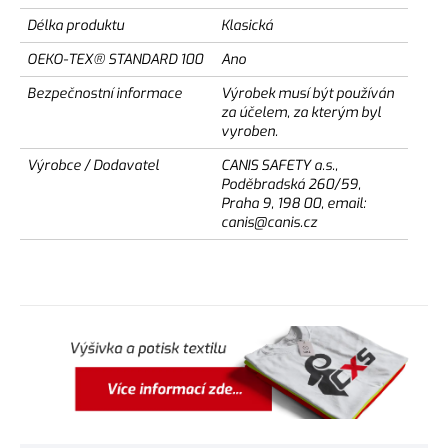
Délka produktu
Klasická
OEKO-TEX® STANDARD 100
Ano
Bezpečnostní informace
Výrobek musí být používán
za účelem, za kterým byl
vyroben.
Výrobce / Dodavatel
CANIS SAFETY a.s.,
Poděbradská 260/59,
Praha 9, 198 00, email:
canis@canis.cz