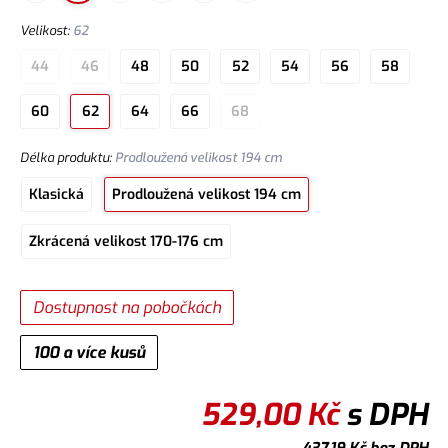
Velikost
:
62
44
46
48
50
52
54
56
58
60
62
64
66
68
Délka produktu
:
Prodloužená velikost 194 cm
Klasická
Prodloužená velikost 194 cm
Zkrácená velikost 170-176 cm
Dostupnost na pobočkách
100 a více kusů
529,00
Kč
s DPH