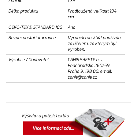
Značka
CXS
Délka produktu
Prodloužená velikost 194
cm
OEKO-TEX® STANDARD 100
Ano
Bezpečnostní informace
Výrobek musí být používán
za účelem, za kterým byl
vyroben.
Výrobce / Dodavatel
CANIS SAFETY a.s.,
Poděbradská 260/59,
Praha 9, 198 00, email:
canis@canis.cz