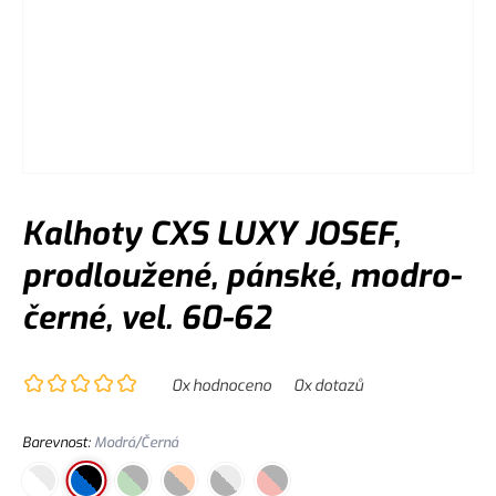
Kalhoty CXS LUXY JOSEF,
prodloužené, pánské, modro-
černé, vel. 60-62
0
x hodnoceno
0
x dotazů
Barevnost
:
Modrá/Černá