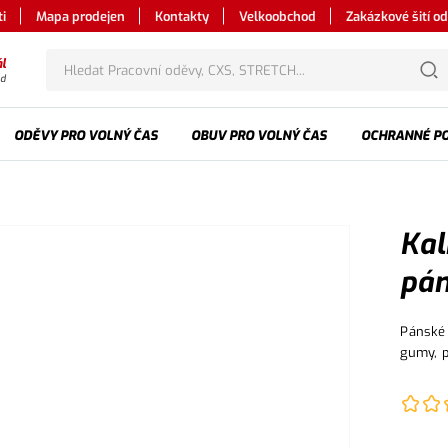
i
Mapa prodejen
Kontakty
Velkoobchod
Zakázkové šití o
l
od
ODĚVY PRO VOLNÝ ČAS
OBUV PRO VOLNÝ ČAS
OCHRANNÉ P
Kal
pán
Pánské 
gumy, p
boční k
s klopo