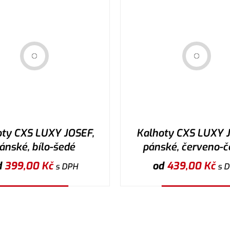
oty CXS LUXY JOSEF,
Kalhoty CXS LUXY J
ánské, bílo-šedé
pánské, červeno-č
d
399,00
Kč
od
439,00
Kč
s DPH
s 
Vybrat variantu
Vybrat variantu