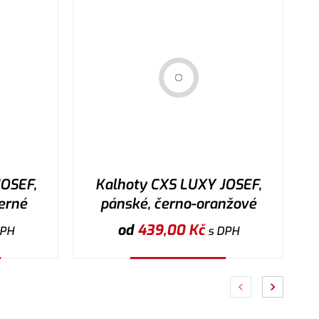
OSEF,
Kalhoty CXS LUXY JOSEF,
erné
pánské, černo-oranžové
od
439,00
Kč
DPH
s DPH
Vybrat variantu