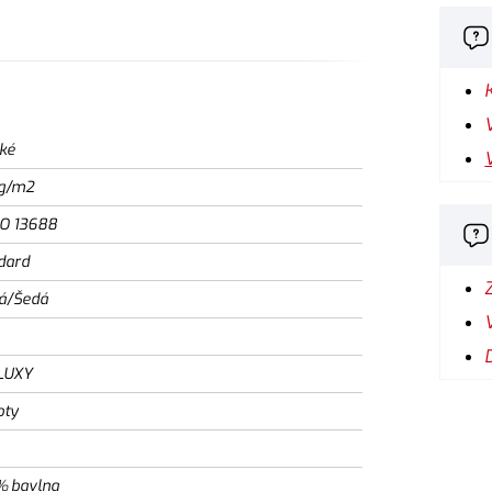
ké
g/m2
SO 13688
dard
á/Šedá
LUXY
oty
% bavlna