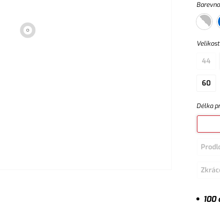
Barevno
Velikost
44
60
Délka p
Prodl
Zkrác
100 