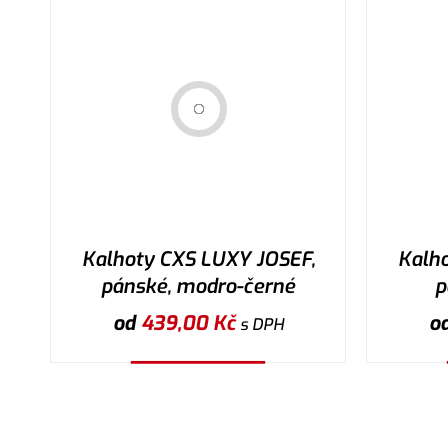
Kalhoty CXS LUXY JOSEF,
Kalh
pánské, modro-černé
p
od
439,00
Kč
o
s DPH
Vybrat variantu