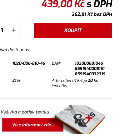
439,00
Kč
s DPH
362,81
Kč
bez DPH
+
KOUPIT
ídat dostupnost
1020-006-810-46
EAN:
102000681046
8591940008161
8591940032319
21%
Alternativní
1
krt je
20
ks
jednotky: