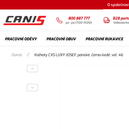
O společnost
800 887 777
B2B portá
po - pá (7:00-15:00)
Velkoobch
PRACOVNÍ ODĚVY
PRACOVNÍ OBUV
PRACOVNÍ RUKAVICE
/
Domů
Kalhoty CXS LUXY JOSEF, pánské, černo-šedé, vel. 46