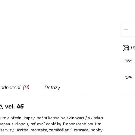
–
Hl
Kód:
DPH:
odnocení
(
0
)
Dotazy
, vel. 46
my, přední kapsy, boční kapsa na svinovací / skládací
kapsa s klopou, reflexní doplňky. Doporučené použití:
oservisy, údržba, montáže, zemědělství, zahrada, hobby.