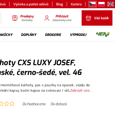
děvů
Výšivka a potisk oděvů
Blog
Kariéra
Prodejny
Přihlásit
Váš košík
Kontakty
Zákaznický účet
OMŮCKY
DOPLŇKY
DROGERIE
VÝPRODEJ
hoty CXS LUXY JOSEF,
ské, černo-šedé, vel. 46
montérkové kalhoty, pas s poutky na opasek, vzadu do
řední kapsy, boční kapsa na svinovací / skládací metr,
Zobrazit více...
apsa na mobil / peněženku, zdvojená kolena, zadní kapsa
u, reflexní doplňky. Doporučené použití: stavebnictví, le
0
x hodnoceno
0
x dotazů