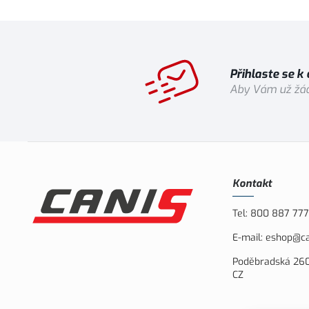
Přihlaste se k
Aby Vám už žád
Kontakt
Tel:
800 887 777
E-mail:
eshop@ca
Poděbradská 260
CZ