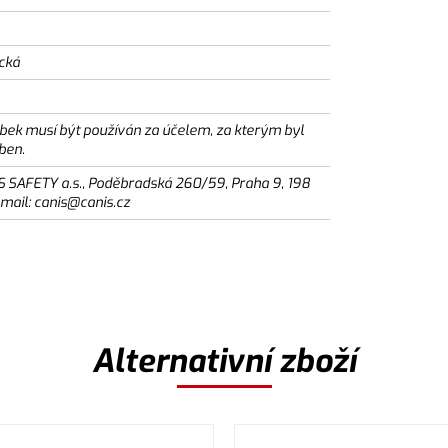
ická
bek musí být používán za účelem, za kterým byl
ben.
S SAFETY a.s., Poděbradská 260/59, Praha 9, 198
email: canis@canis.cz
Alternativní zboží