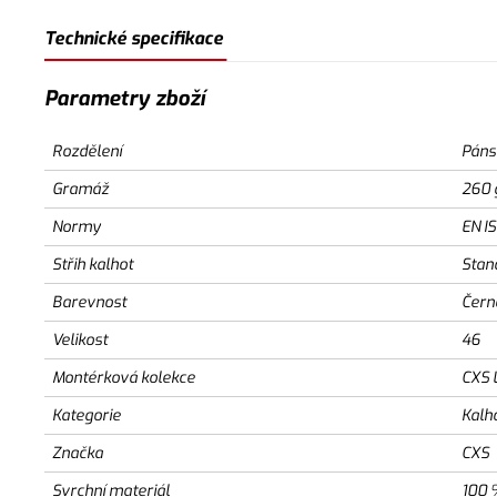
Technické specifikace
Parametry zboží
Rozdělení
Páns
Gramáž
260 
Normy
EN I
Střih kalhot
Stan
Barevnost
Čern
Velikost
46
Montérková kolekce
CXS 
Kategorie
Kalh
Značka
CXS
Svrchní materiál
100 