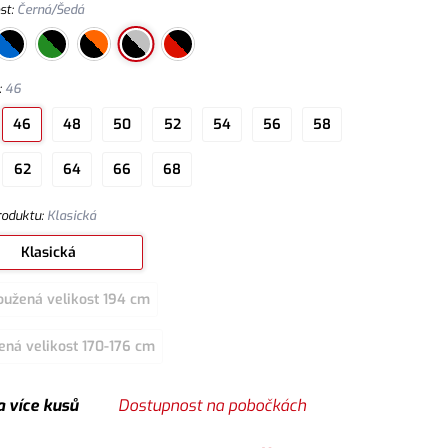
st
:
Černá/Šedá
:
46
46
48
50
52
54
56
58
62
64
66
68
roduktu
:
Klasická
Klasická
oužená velikost 194 cm
ená velikost 170-176 cm
a více kusů
Dostupnost na pobočkách